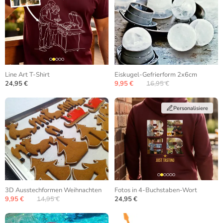
Line Art T-Shirt
Eiskugel-Gefrierform 2x6cm
24,95 €
9,95 €
16,95 €
Personalisiere
3D Ausstechformen Weihnachten
Fotos in 4-Buchstaben-Wort
9,95 €
14,95 €
24,95 €