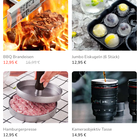
BBQ Brandeisen
Jumbo Eiskugeln (6 Stück)
12,95 €
16,95 €
12,95 €
Hamburgerpresse
Kameraobjektiv Tasse
12,95 €
14,95 €