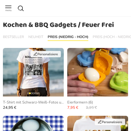
Kochen & BBQ Gadgets / Feuer Frei
BESTSELLER
NEUHEIT
PREIS (NIEDRIG - HOCH)
PREIS (HOCH - NIEDRI
Personalisiere
T-Shirt mit Schwarz-Weiß-Fotos und sich wiederholendem Text
Eierformern (6)
24,95 €
7,95 €
9,95 €
Personalisiere