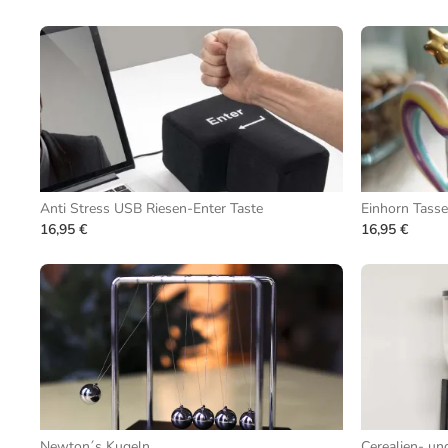
Anti Stress USB Riesen-Enter Taste
Einhorn Tasse
16,95 €
16,95 €
Newton´s Kugeln
Cerealien- un