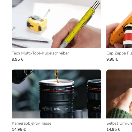
Tech Multi-Tool-Kugelschreiber
Cap Zappa Fl
9,95 €
9,95 €
Kameraobjektiv Tasse
Selbst Umrüh
14,95 €
14,95 €