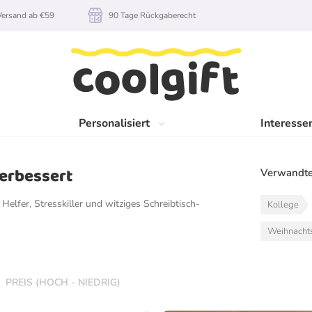
rsand ab €59
90 Tage Rückgaberecht
Personalisiert
Interesse
Verbessert
Verwandte
elfer, Stresskiller und witziges Schreibtisch-
Kollege
Weihnacht
PREIS (HOCH - NIEDRIG)