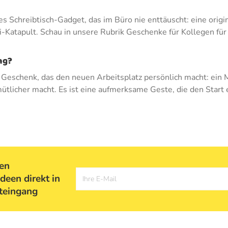
s Schreibtisch-Gadget, das im Büro nie enttäuscht: eine origi
Katapult. Schau in unsere Rubrik Geschenke für Kollegen für
ng?
eschenk, das den neuen Arbeitsplatz persönlich macht: ein Min
tlicher macht. Es ist eine aufmerksame Geste, die den Start e
ten
deen direkt in
Ihre E-Mail
teingang