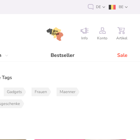
DE
BE
Info
Konto
Artikel
n
Bestseller
Sale
 Tags
Gadgets
Frauen
Maenner
sgeschenke