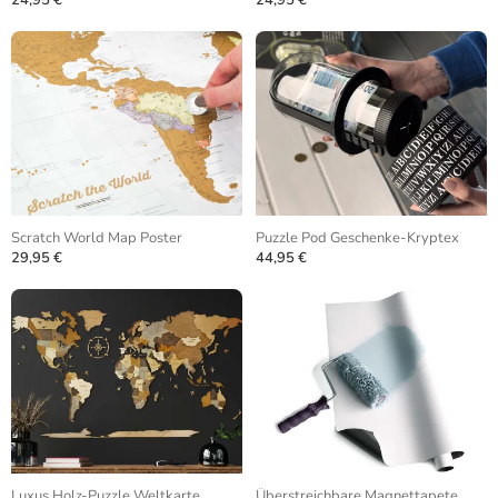
24,95 €
24,95 €
Scratch World Map Poster
Puzzle Pod Geschenke-Kryptex
29,95 €
44,95 €
Luxus Holz-Puzzle Weltkarte
Überstreichbare Magnettapete