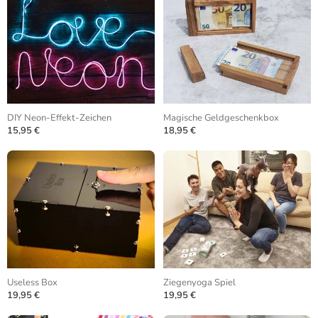
DIY Neon-Effekt-Zeichen
Magische Geldgeschenkbox
15,95 €
18,95 €
Useless Box
Ziegenyoga Spiel
19,95 €
19,95 €