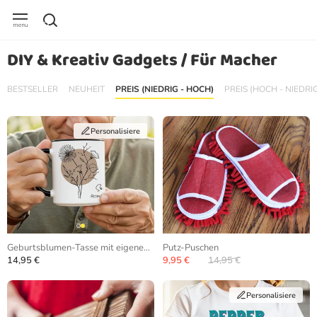
DIY & Kreativ Gadgets / Für Macher
BESTSELLER
NEUHEIT
PREIS (NIEDRIG - HOCH)
PREIS (HOCH - NIEDRI
Personalisiere
Geburtsblumen-Tasse mit eigenem Text
Putz-Puschen
14,95 €
9,95 €
14,95 €
Personalisiere