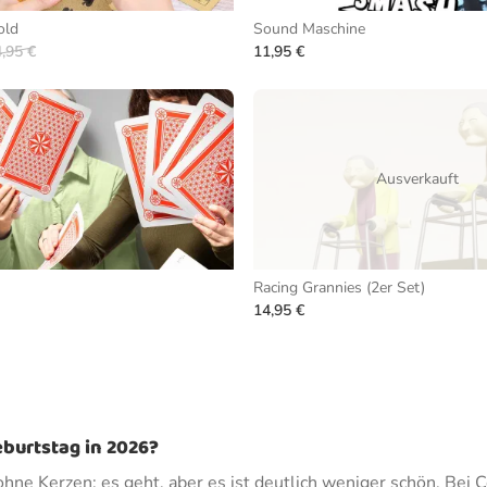
old
Sound Maschine
,95 €
11,95 €
Ausverkauft
Racing Grannies (2er Set)
14,95 €
eburtstag in 2026?
hne Kerzen: es geht, aber es ist deutlich weniger schön. Bei C