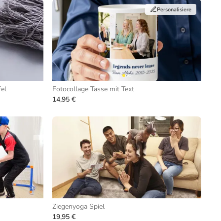
Personalisiere
el
Fotocollage Tasse mit Text
14,95 €
Ziegenyoga Spiel
19,95 €