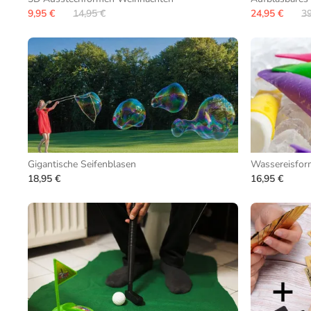
9,95 €
14,95 €
24,95 €
39
Gigantische Seifenblasen
Wassereisfor
18,95 €
16,95 €