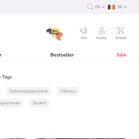
DE
BE
Info
Konto
Artikel
n
Bestseller
Sale
 Tags
Geburtstagsgeschenk
Nikolaus
sgeschenke
Student