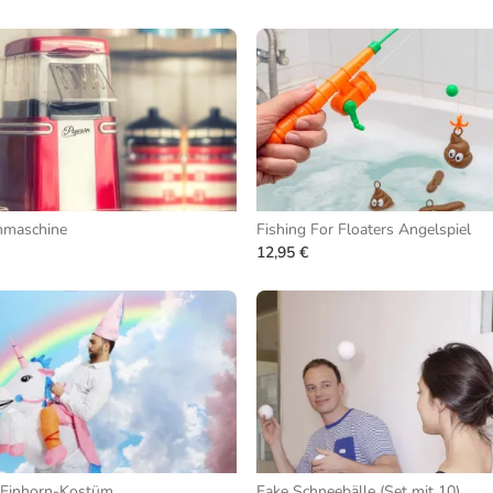
nmaschine
Fishing For Floaters Angelspiel
12,95 €
 Einhorn-Kostüm
Fake Schneebälle (Set mit 10)