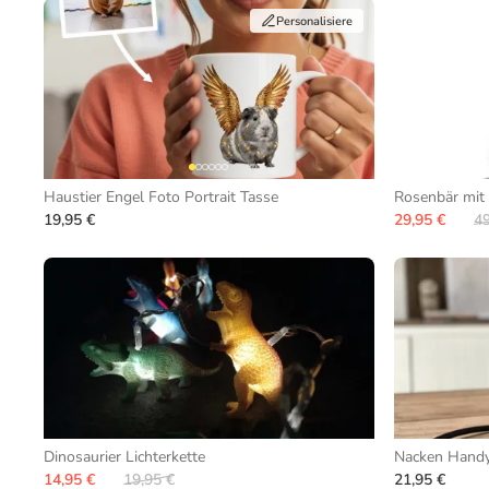
Personalisiere
Haustier Engel Foto Portrait Tasse
Rosenbär mit
19,95 €
29,95 €
49
Dinosaurier Lichterkette
Nacken Handy
14,95 €
19,95 €
21,95 €