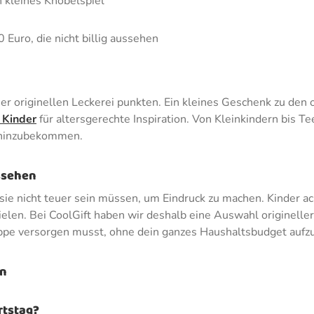
n kleines Knobelspiel
 Euro, die nicht billig aussehen
iner originellen Leckerei punkten. Ein kleines Geschenk zu den 
 Kinder
für altersgerechte Inspiration. Von Kleinkindern bis T
s hinzubekommen.
ssehen
e nicht teuer sein müssen, um Eindruck zu machen. Kinder achte
elen. Bei CoolGift haben wir deshalb eine Auswahl origineller 
ruppe versorgen musst, ohne dein ganzes Haushaltsbudget aufz
en
rtstag?