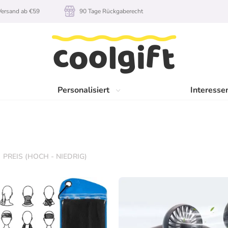
rsand ab €59
90 Tage Rückgaberecht
Personalisiert
Interesse
PREIS (HOCH - NIEDRIG)