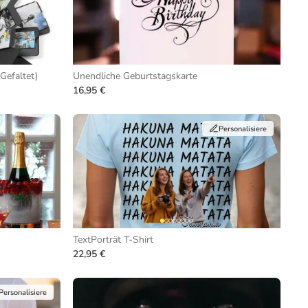
Gefaltet)
Unendliche Geburtstagskarte
16,95 €
Personalisiere
TextPorträt T-Shirt
22,95 €
Personalisiere