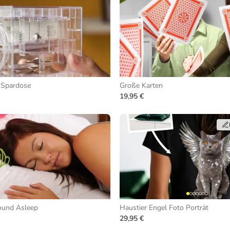
 Spardose
Große Karten
19,95 €
ound Asleep
Haustier Engel Foto Porträt
29,95 €