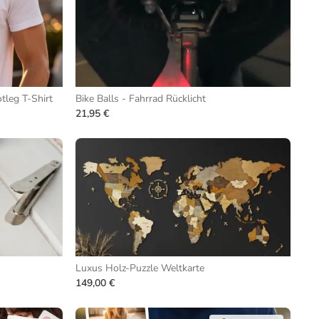
tleg T-Shirt
Bike Balls - Fahrrad Rücklicht
21,95 €
Luxus Holz-Puzzle Weltkarte
149,00 €