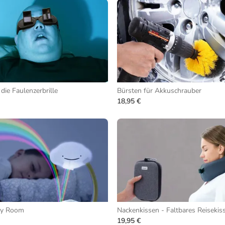
 die Faulenzerbrille
Bürsten für Akkuschrauber
18,95 €
My Room
Nackenkissen - Faltbares Reisekis
19,95 €