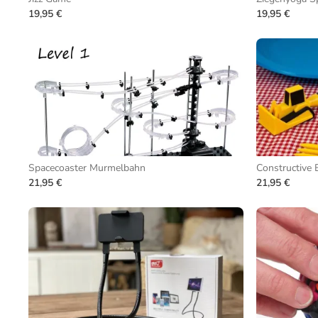
19,95 €
19,95 €
Spacecoaster Murmelbahn
Constructive 
21,95 €
21,95 €