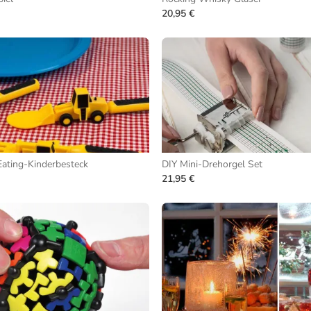
20,95 €
Eating-Kinderbesteck
DIY Mini-Drehorgel Set
21,95 €