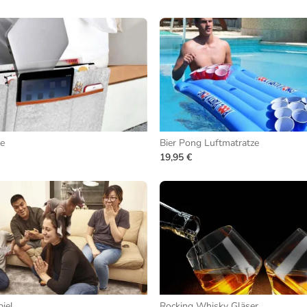
e
Bier Pong Luftmatratze
19,95 €
iel
Rocking Whisky Gläser