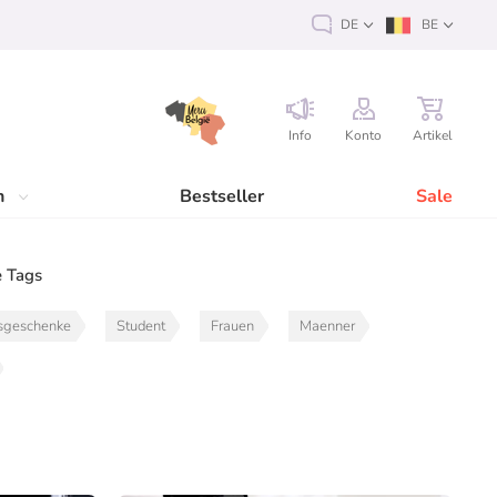
DE
BE
Info
Konto
Artikel
n
Bestseller
Sale
 Tags
sgeschenke
Student
Frauen
Maenner