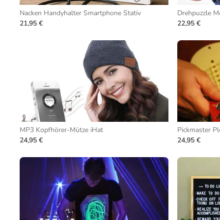
Nacken Handyhalter Smartphone Stativ
Drehpuzzle Me
21,95 €
22,95 €
MP3 Kopfhörer-Mütze iHat
Pickmaster P
24,95 €
24,95 €