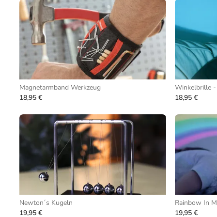
Magnetarmband Werkzeug
Winkelbrille -
18,95 €
18,95 €
Newton´s Kugeln
Rainbow In 
19,95 €
19,95 €