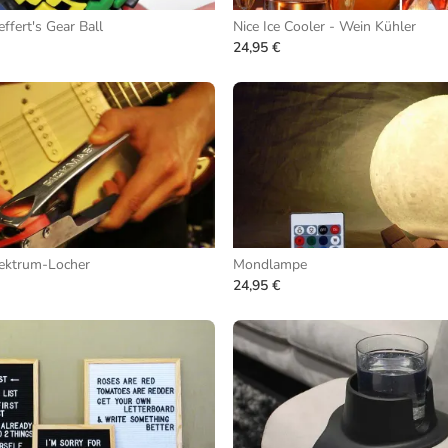
ffert's Gear Ball
Nice Ice Cooler - Wein Kühler
24,95 €
lektrum-Locher
Mondlampe
24,95 €