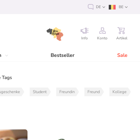
DE
BE
Info
Konto
Artikel
n
Bestseller
Sale
 Tags
sgeschenke
Student
Freundin
Freund
Kollege