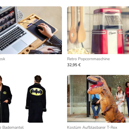
esk
Retro Popcornmaschine
32,95 €
e Bademantel
Kostüm Aufblasbarer T-Rex