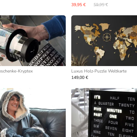
39,95 €
59,95 €
eschenke-Kryptex
Luxus Holz-Puzzle Weltkarte
149,00 €