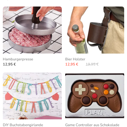
Hamburgerpresse
Bier Holster
12,95 €
12,95 €
19,95 €
DIY Buchstabengirlande
Game Controller aus Schokolade