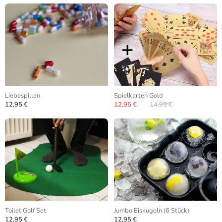
Liebespillen
Spielkarten Gold
12,95 €
12,95 €
14,95 €
Toilet Golf Set
Jumbo Eiskugeln (6 Stück)
12,95 €
12,95 €