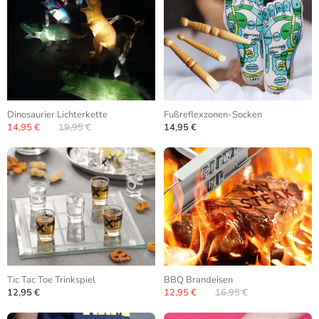
Dinosaurier Lichterkette
Fußreflexzonen-Socken
14,95 €
19,95 €
14,95 €
Tic Tac Toe Trinkspiel
BBQ Brandeisen
12,95 €
12,95 €
16,95 €