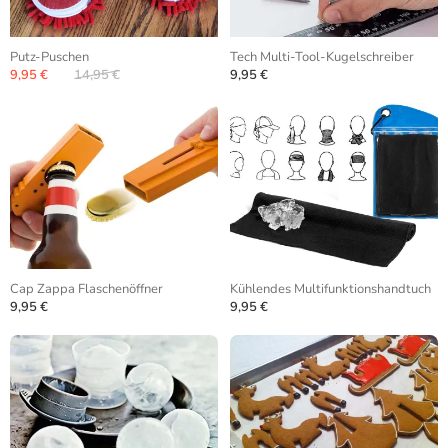
Putz-Puschen
Tech Multi-Tool-Kugelschreiber
9,95 €
14,95 €
9,95 €
Cap Zappa Flaschenöffner
Kühlendes Multifunktionshandtuch
9,95 €
9,95 €