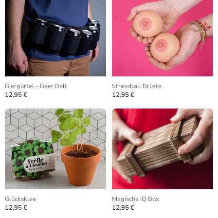
Biergürtel - Beer Belt
Stressball Brüste
12,95 €
12,95 €
Glücksklee
Magische IQ Box
12,95 €
12,95 €