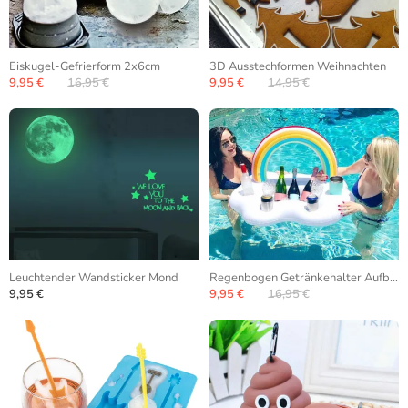
Eiskugel-Gefrierform 2x6cm
3D Ausstechformen Weihnachten
9,95 €
16,95 €
9,95 €
14,95 €
Leuchtender Wandsticker Mond
Regenbogen Getränkehalter Aufblasbar
9,95 €
9,95 €
16,95 €