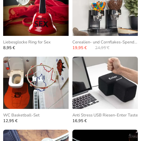
Liebesglocke Ring for Sex
Cerealien- und Cornflakes-Spender
8,95 €
19,95 €
24,95 €
WC Basketball-Set
Anti Stress USB Riesen-Enter Taste
12,95 €
16,95 €