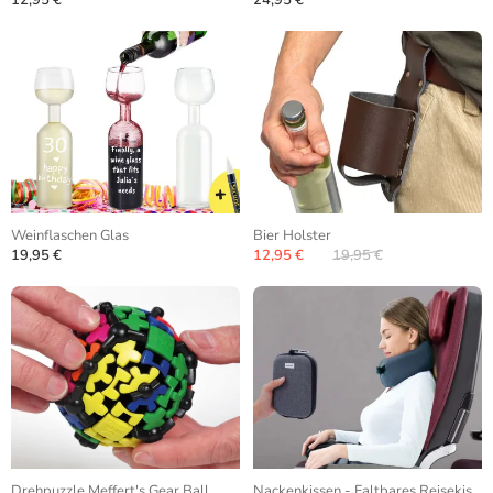
12,95 €
24,95 €
Weinflaschen Glas
Bier Holster
19,95 €
12,95 €
19,95 €
Drehpuzzle Meffert's Gear Ball
Nackenkissen - Faltbares Reisekissen