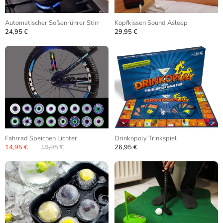
Automatischer Soßenrührer Stirr
Kopfkissen Sound Asleep
24,95 €
29,95 €
Fahrrad Speichen Lichter
Drinkopoly Trinkspiel
14,95 €
19,95 €
26,95 €