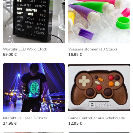
Wortuhr LED Word Clock
Wassereisformen (10 Stück)
59,00 €
16,95 €
Interaktive Laser T-Shirts
Game Controller aus Schokolade
24,95 €
12,95 €