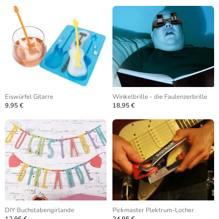
Eiswürfel Gitarre
Winkelbrille - die Faulenzerbrille
9,95 €
18,95 €
DIY Buchstabengirlande
Pickmaster Plektrum-Locher