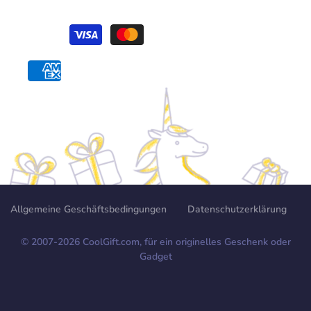
Allgemeine Geschäftsbedingungen
Datenschutzerklärung
© 2007-
2026
CoolGift.com, für ein originelles Geschenk oder
Gadget