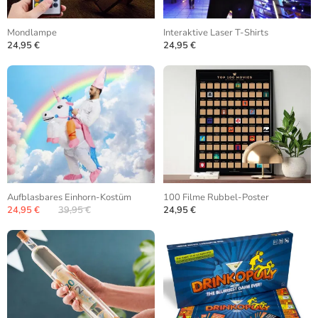
Mondlampe
Interaktive Laser T-Shirts
24,95 €
24,95 €
Aufblasbares Einhorn-Kostüm
100 Filme Rubbel-Poster
24,95 €
39,95 €
24,95 €