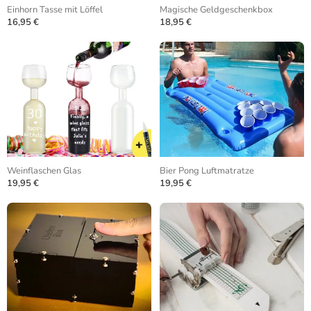
Einhorn Tasse mit Löffel
Magische Geldgeschenkbox
16,95 €
18,95 €
Weinflaschen Glas
Bier Pong Luftmatratze
19,95 €
19,95 €