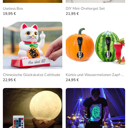
Useless Box
DIY Mini-Drehorgel Set
19,95 €
21,95 €
Chinesische Glückskatze Cattitude
Kürbis und Wassermelonen Zapf-Anlage
22,95 €
24,95 €