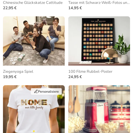
Chinesische Glückskatze Cattitude
Tasse mit Schwarz-Weiß-Fotos und sich wiederholendem Text
22,95 €
14,95 €
Ziegenyoga Spiel
100 Filme Rubbel-Poster
19,95 €
24,95 €
Personalisiere