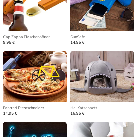
Cap Zappa Flaschenöffner
SunSafe
9,95 €
14,95 €
Fahrrad Pizzaschneider
Hai Katzenbett
14,95 €
16,95 €