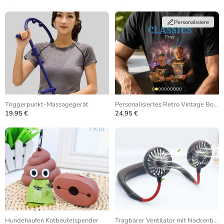
Personalisiere
Triggerpunkt-Massagegerät
Personalisiertes Retro Vintage Bootleg T-Shirt
19,95 €
24,95 €
Hundehaufen Kotbeutelspender
Tragbarer Ventilator mit Nackenbügel