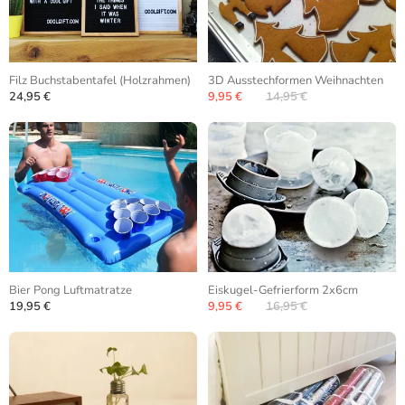
Filz Buchstabentafel (Holzrahmen)
3D Ausstechformen Weihnachten
24,95 €
9,95 €
14,95 €
Bier Pong Luftmatratze
Eiskugel-Gefrierform 2x6cm
19,95 €
9,95 €
16,95 €