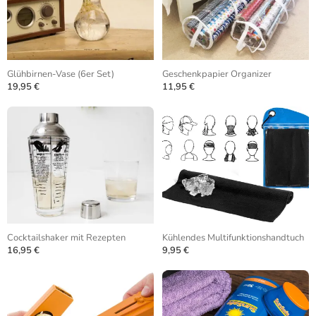
Glühbirnen-Vase (6er Set)
Geschenkpapier Organizer
19,95 €
11,95 €
Cocktailshaker mit Rezepten
Kühlendes Multifunktionshandtuch
16,95 €
9,95 €