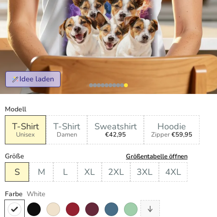
Idee laden
Modell
T-Shirt
T-Shirt
Sweatshirt
Hoodie
Unisex
Damen
€42,95
Zipper
€59,95
Größe
Größentabelle öffnen
S
M
L
XL
2XL
3XL
4XL
Farbe
White