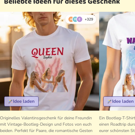
Beliebte Ideen für dieses Geschenk
+329
A
R
E
Idee laden
Idee laden
Originelles Valentinsgeschenk für deine Freundin
Ein Bootleg-T-Shir
mit Vintage-Bootleg-Design und Fotos von euch
einen Roadtrip dur
beiden. Perfekt für Paare, die romantische Gesten
eurer schönsten St