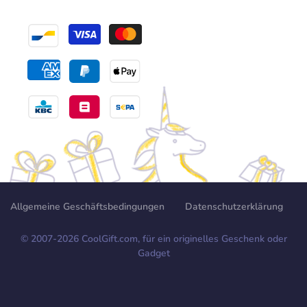
Allgemeine Geschäftsbedingungen
Datenschutzerklärung
© 2007-
2026
CoolGift.com, für ein originelles Geschenk oder
Gadget