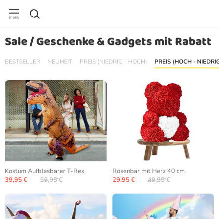
Sale / Geschenke & Gadgets mit Rabatt
BESTSELLER
NEUHEIT
PREIS (NIEDRIG - HOCH)
PREIS (HOCH - NIEDRI
Kostüm Aufblasbarer T-Rex
Rosenbär mit Herz 40 cm
39,95 €
59,95 €
29,95 €
49,95 €