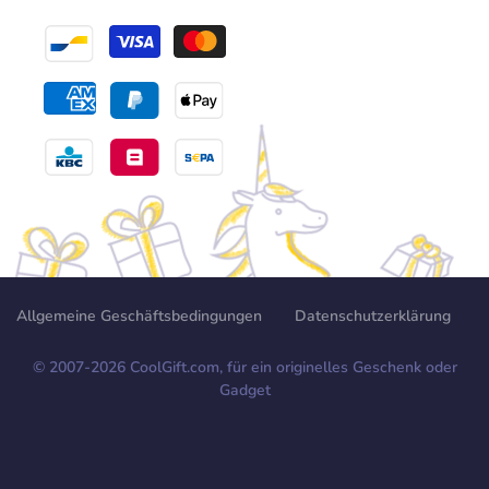
Allgemeine Geschäftsbedingungen
Datenschutzerklärung
© 2007-
2026
CoolGift.com, für ein originelles Geschenk oder
Gadget