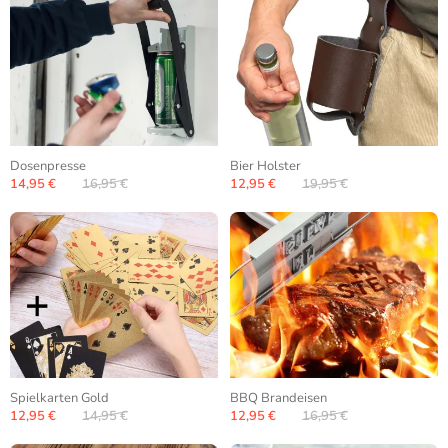
Dosenpresse
Bier Holster
14,95 €
16,95 €
12,95 €
19,95 €
Spielkarten Gold
BBQ Brandeisen
12,95 €
14,95 €
12,95 €
16,95 €