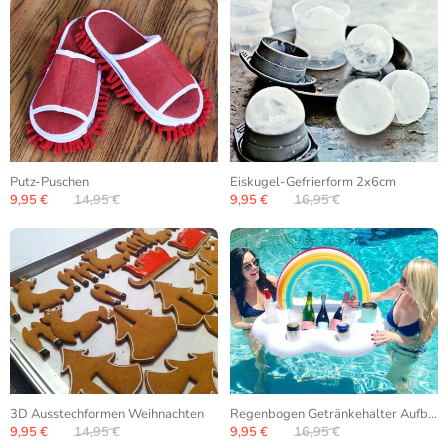
Putz-Puschen
Eiskugel-Gefrierform 2x6cm
9,95 €
14,95 €
9,95 €
16,95 €
3D Ausstechformen Weihnachten
Regenbogen Getränkehalter Aufblasbar
9,95 €
14,95 €
9,95 €
16,95 €