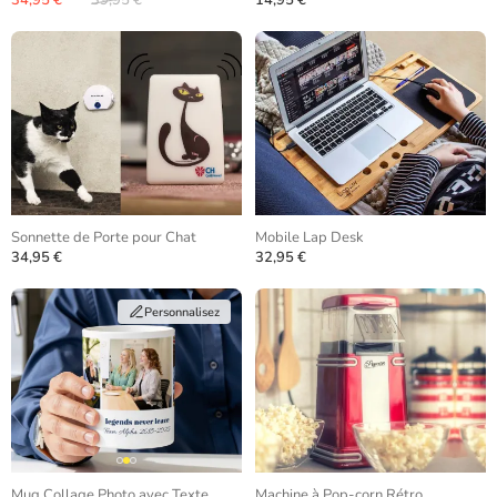
34,95 €
39,95 €
14,95 €
Sonnette de Porte pour Chat
Mobile Lap Desk
34,95 €
32,95 €
Personnalisez
Mug Collage Photo avec Texte
Machine à Pop-corn Rétro