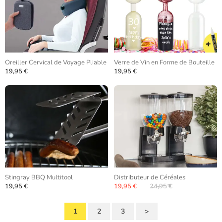
Oreiller Cervical de Voyage Pliable
Verre de Vin en Forme de Bouteille
19,95 €
19,95 €
Stingray BBQ Multitool
Distributeur de Céréales
19,95 €
19,95 €
24,95 €
1
2
3
>