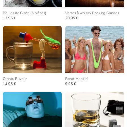
Boules de Glace (6 pièces)
Verres à whisky Rocking Glasses
12,95 €
20,95 €
Oiseau Buveur
Borat Mankini
14,95 €
9,95 €