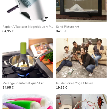
Papier A Tapisser Magnétique A Peindre
Sand Picture Art
84,95 €
84,95 €
Mélangeur automatique Stirr
Jeu de Soirée Yoga Chèvre
24,95 €
19,95 €