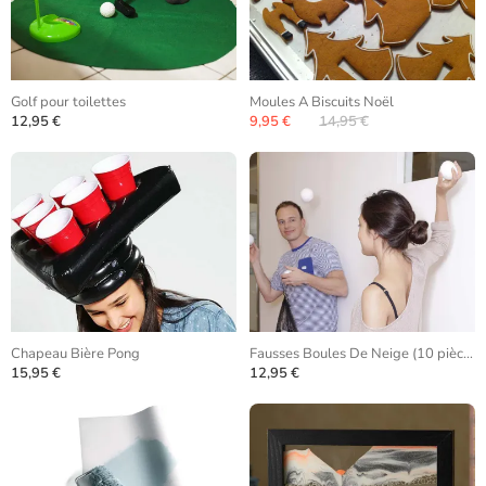
Golf pour toilettes
Moules A Biscuits Noël
12,95 €
9,95 €
14,95 €
Chapeau Bière Pong
Fausses Boules De Neige (10 pièces)
15,95 €
12,95 €