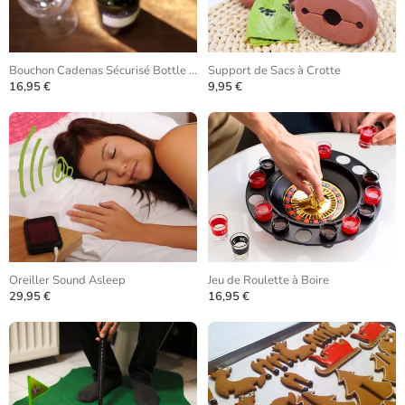
Bouchon Cadenas Sécurisé Bottle Lock
Support de Sacs à Crotte
16,95 €
9,95 €
Oreiller Sound Asleep
Jeu de Roulette à Boire
29,95 €
16,95 €