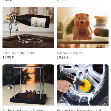
9,95 €
21,95 €
Porte-bouteille Chaîne
Cochon de régime
16,95 €
10,95 €
Boules cinétiques de Newton
Brosses pour Tournevis sans Fil