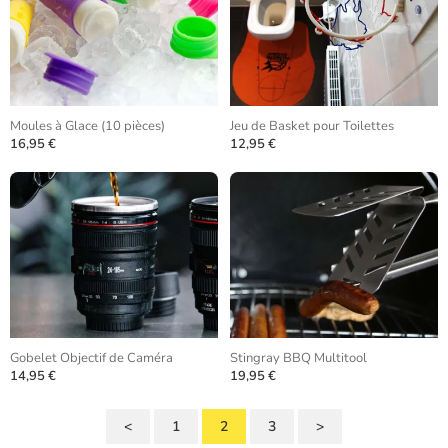
Moules à Glace (10 pièces)
Jeu de Basket pour Toilettes
16,95 €
12,95 €
Gobelet Objectif de Caméra
Stingray BBQ Multitool
14,95 €
19,95 €
<
1
2
3
>