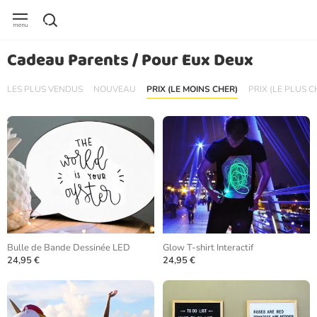
Cadeau Parents / Pour Eux Deux
LES PLUS VENDUS
NOUVEAU
PRIX (LE MOINS CHER)
PRIX (LE PLUS C
Bulle de Bande Dessinée LED
Glow T-shirt Interactif
24,95 €
24,95 €