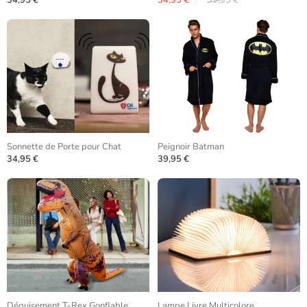
34,95 €
34,95 €
39,95 €
Sonnette de Porte pour Chat
Peignoir Batman
34,95 €
39,95 €
Déguisement T-Rex Gonflable
Lampe Livre Multicolore