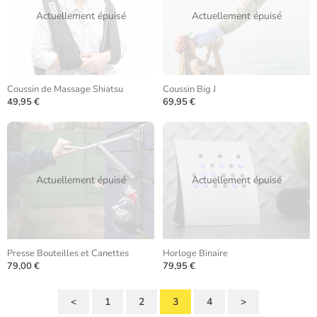
Actuellement épuisé
Actuellement épuisé
Coussin de Massage Shiatsu
Coussin Big J
49,95 €
69,95 €
Actuellement épuisé
Actuellement épuisé
Presse Bouteilles et Canettes
Horloge Binaire
79,00 €
79,95 €
<
1
2
3
4
>