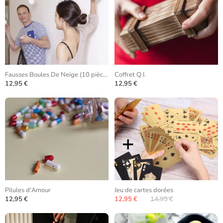
Fausses Boules De Neige (10 pièces)
Coffret Q.I.
12,95 €
12,95 €
Pilules d'Amour
Jeu de cartes dorées
12,95 €
12,95 €
14,95 €