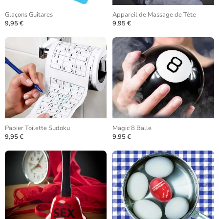
Glaçons Guitares
Appareil de Massage de Tête
9,95 €
9,95 €
Papier Toilette Sudoku
Magic 8 Balle
9,95 €
9,95 €