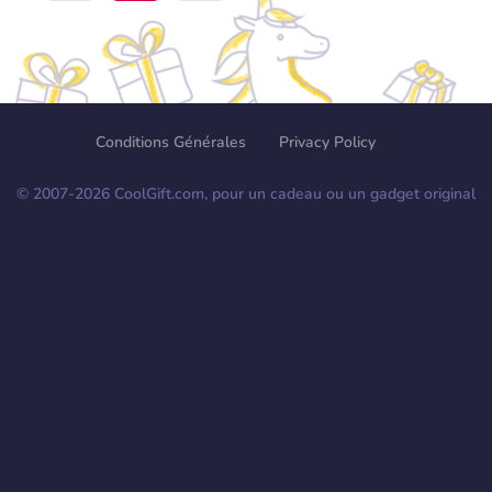
Conditions Générales
Privacy Policy
© 2007-
2026
CoolGift.com, pour un cadeau ou un gadget original