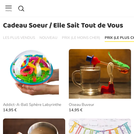
Cadeau Soeur / Elle Sait Tout de Vous
LES PLUS VENDUS
NOUVEAU
PRIX (LE MOINS CHER)
PRIX (LE PLUS C
Addict-A-Ball Sphère Labyrinthe
Oiseau Buveur
14,95 €
14,95 €