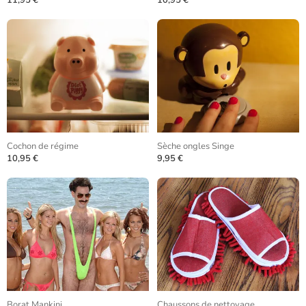
11,95 €
10,95 €
Cochon de régime
Sèche ongles Singe
10,95 €
9,95 €
Borat Mankini
Chaussons de nettoyage