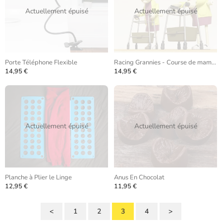
Actuellement épuisé
Actuellement épuisé
Porte Téléphone Flexible
Racing Grannies - Course de mamies
14,95 €
14,95 €
Actuellement épuisé
Actuellement épuisé
Planche à Plier le Linge
Anus En Chocolat
12,95 €
11,95 €
<
1
2
3
4
>