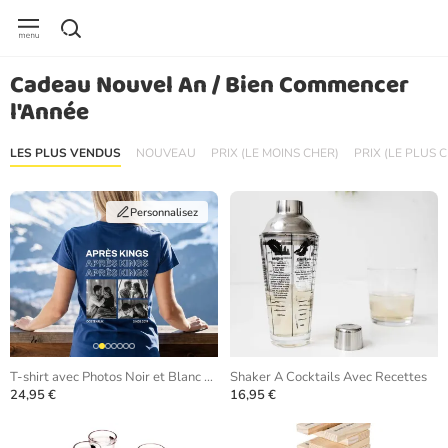
Cadeau Nouvel An / Bien Commencer
l'Année
LES PLUS VENDUS
NOUVEAU
PRIX (LE MOINS CHER)
PRIX (LE PLUS 
Personnalisez
T-shirt avec Photos Noir et Blanc et Texte Répétitif
Shaker A Cocktails Avec Recettes
24,95 €
16,95 €