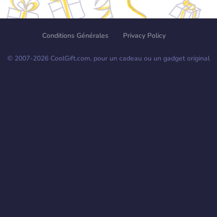
Conditions Générales
Privacy Policy
© 2007-
2026
CoolGift.com, pour un cadeau ou un gadget original