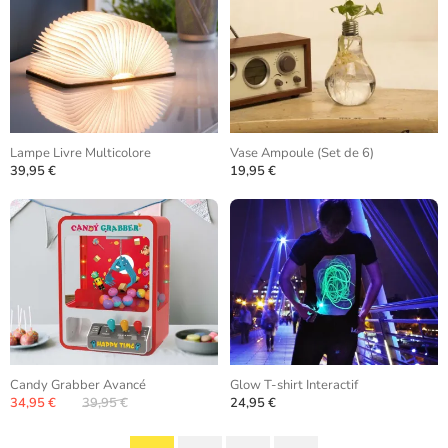
Lampe Livre Multicolore
Vase Ampoule (Set de 6)
39,95 €
19,95 €
Candy Grabber Avancé
Glow T-shirt Interactif
34,95 €
39,95 €
24,95 €