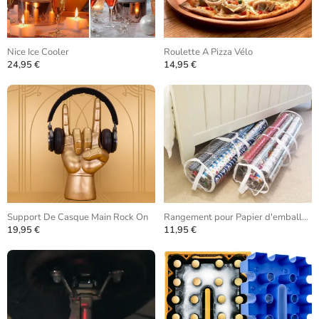
Nice Ice Cooler
Roulette A Pizza Vélo
24,95 €
14,95 €
Support De Casque Main Rock On
Rangement pour Papier d'emballage
19,95 €
11,95 €