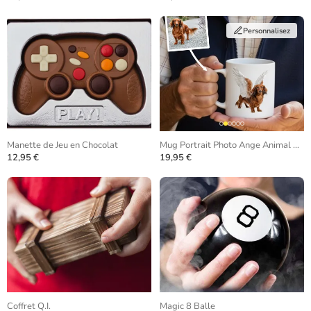
Personnalisez
Manette de Jeu en Chocolat
Mug Portrait Photo Ange Animal de Compagnie
12,95 €
19,95 €
Coffret Q.I.
Magic 8 Balle