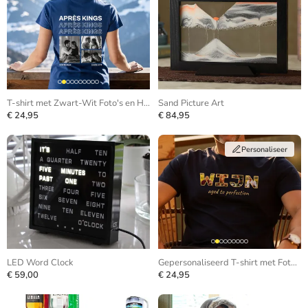
T-shirt met Zwart-Wit Foto's en Herhalende Tekst
Sand Picture Art
€ 24,95
€ 84,95
Personaliseer
LED Word Clock
Gepersonaliseerd T-shirt met Foto in Letters
€ 59,00
€ 24,95