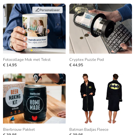
Personaliseer
Fotocollage Mok met Tekst
Cryptex Puzzle Pod
€ 14,95
€ 44,95
Bierbrouw Pakket
Batman Badjas Fleece