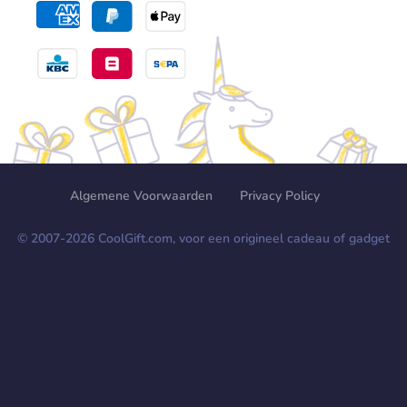
Algemene Voorwaarden
Privacy Policy
© 2007-
2026
CoolGift.com, voor een origineel cadeau of gadget