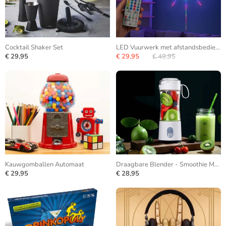
Cocktail Shaker Set
LED Vuurwerk met afstandsbediening
€ 29,95
€ 29,95
€ 49,95
Kauwgomballen Automaat
Draagbare Blender - Smoothie Maker
€ 29,95
€ 28,95