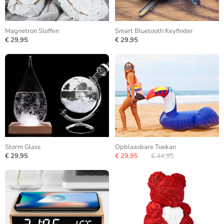
Magnetron Sloffen
Smart Bluetooth Keyfinder
€ 29,95
€ 29,95
Storm Glass
Opblaasbare Toekan
€ 29,95
€ 29,95
€ 44,95