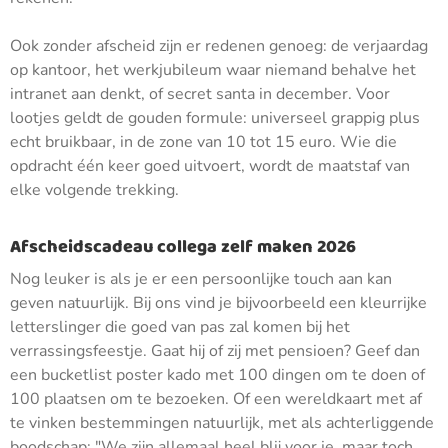
Ook zonder afscheid zijn er redenen genoeg: de verjaardag
op kantoor, het werkjubileum waar niemand behalve het
intranet aan denkt, of secret santa in december. Voor
lootjes geldt de gouden formule: universeel grappig plus
echt bruikbaar, in de zone van 10 tot 15 euro. Wie die
opdracht één keer goed uitvoert, wordt de maatstaf van
elke volgende trekking.
Afscheidscadeau collega zelf maken 2026
Nog leuker is als je er een persoonlijke touch aan kan
geven natuurlijk. Bij ons vind je bijvoorbeeld een kleurrijke
letterslinger die goed van pas zal komen bij het
verrassingsfeestje. Gaat hij of zij met pensioen? Geef dan
een bucketlist poster kado met 100 dingen om te doen of
100 plaatsen om te bezoeken. Of een wereldkaart met af
te vinken bestemmingen natuurlijk, met als achterliggende
boodschap: "We zijn allemaal heel blij voor je, maar toch