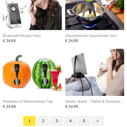
Bluetooth Muziek Muts
Automatische Sausroerder Stirr
€ 24,95
€ 24,95
Pompoen of Watermeloen Tap
Spider Stand - Tablet & Smartphone
€ 24,95
€ 24,95
1
2
3
4
5
>