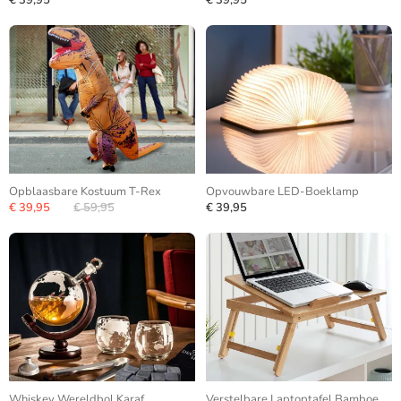
€ 39,95
€ 39,95
Opblaasbare Kostuum T-Rex
Opvouwbare LED-Boeklamp
€ 39,95
€ 59,95
€ 39,95
Whiskey Wereldbol Karaf
Verstelbare Laptoptafel Bamboe