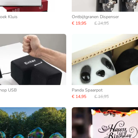
oek Kluis
Ontbijtgranen Dispenser
€ 19,95
€ 24,95
Knop USB
Panda Spaarpot
€ 14,95
€ 16,95