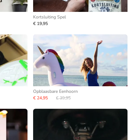
Kortsluiting Spel
€ 19,95
Opblaasbare Eenhoorn
€ 24,95
€ 39,95