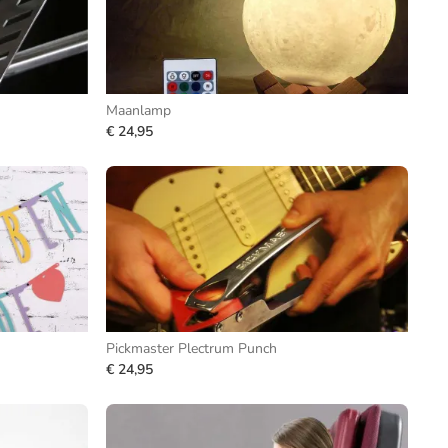
Maanlamp
€ 24,95
Pickmaster Plectrum Punch
€ 24,95