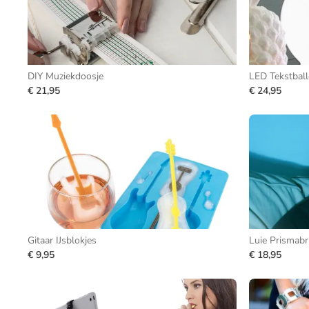
DIY Muziekdoosje
LED Tekstbal
€ 21,95
€ 24,95
Gitaar IJsblokjes
Luie Prismabri
€ 9,95
€ 18,95