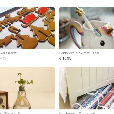
ekers Kerst
Eenhoorn Mok met Lepel
4,95
€ 16,95
s (Set van 6)
Inpakpapier Opbergzak