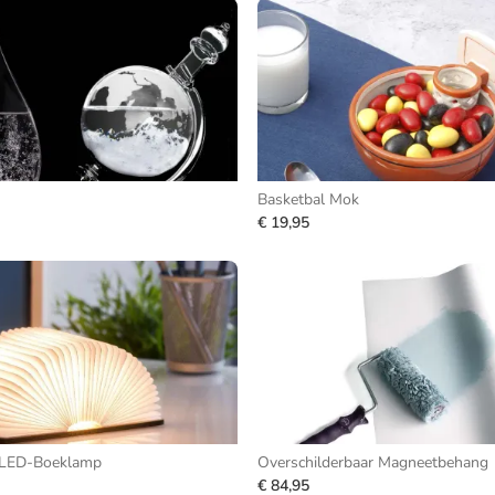
Basketbal Mok
€ 19,95
LED-Boeklamp
Overschilderbaar Magneetbehang
€ 84,95