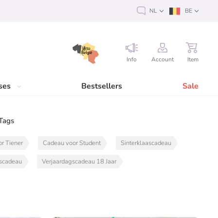
NL
BE
Info
Account
Item
ses
Bestsellers
Sale
Tags
r Tiener
Cadeau voor Student
Sinterklaascadeau
gscadeau
Verjaardagscadeau 18 Jaar