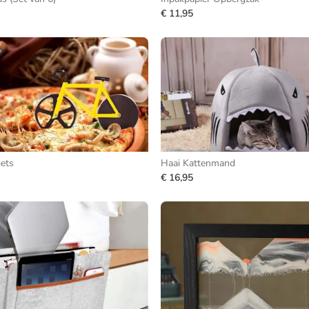
€ 11,95
iets
Haai Kattenmand
€ 16,95