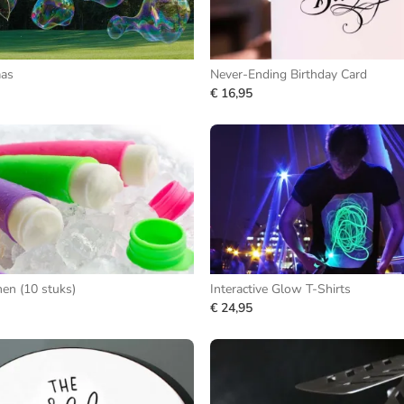
aas
Never-Ending Birthday Card
€ 16,95
en (10 stuks)
Interactive Glow T-Shirts
€ 24,95