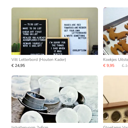
Vilt Letterbord (Houten Kader)
Koekjes Uitst
€ 24,95
€ 9,95
€ 1
Ijsballenvorm 2x6cm
Gloeilamp Vaa