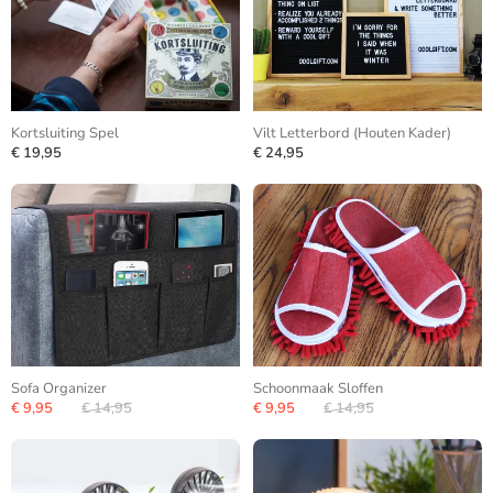
Kortsluiting Spel
Vilt Letterbord (Houten Kader)
€ 19,95
€ 24,95
Sofa Organizer
Schoonmaak Sloffen
€ 9,95
€ 14,95
€ 9,95
€ 14,95