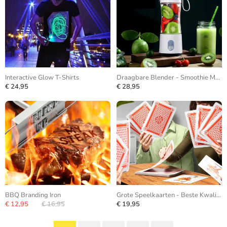
Interactive Glow T-Shirts
Draagbare Blender - Smoothie Maker
€ 24,95
€ 28,95
BBQ Branding Iron
Grote Speelkaarten - Beste Kwaliteit
€ 12,95
€ 16,95
€ 19,95