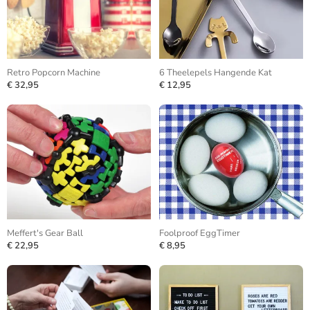
Retro Popcorn Machine
6 Theelepels Hangende Kat
€ 32,95
€ 12,95
Meffert's Gear Ball
Foolproof EggTimer
€ 22,95
€ 8,95