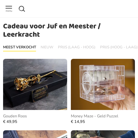
Cadeau voor Juf en Meester /
Leerkracht
MEEST VERKOCHT
NIEUW
PRIJS (LAAG - HOOG)
PRIJS (HOOG - LAAG)
Gouden Roos
Money Maze - Geld Puzzel
€ 49,95
€ 14,95