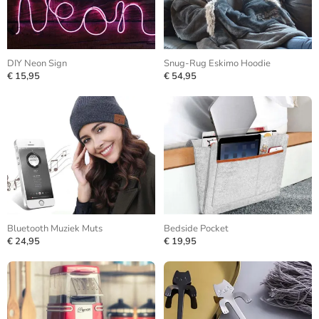
DIY Neon Sign
Snug-Rug Eskimo Hoodie
€ 15,95
€ 54,95
Bluetooth Muziek Muts
Bedside Pocket
€ 24,95
€ 19,95