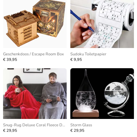
Geschenkdoos / Escape Room Box
Sudoku Toiletpapier
€ 39,95
€ 9,95
Snug-Rug Deluxe Coral Fleece Deken
Storm Glass
€ 29,95
€ 29,95