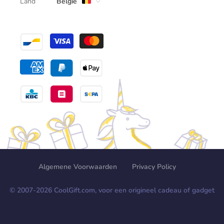
Land
België
Algemene Voorwaarden
Privacy Policy
© 2007-
2026
CoolGift.com, voor een origineel cadeau of gadget