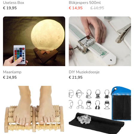
Useless Box
Blikjespers 500ml
€ 19,95
€ 14,95
€ 16,95
Maanlamp
DIY Muziekdoosje
€ 24,95
€ 21,95