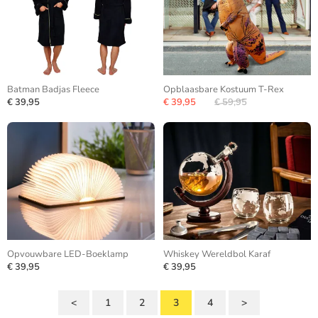
Batman Badjas Fleece
Opblaasbare Kostuum T-Rex
€ 39,95
€ 39,95
€ 59,95
Opvouwbare LED-Boeklamp
Whiskey Wereldbol Karaf
€ 39,95
€ 39,95
<
1
2
3
4
>