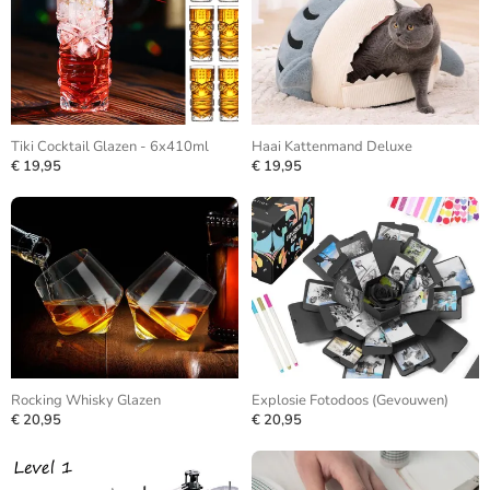
Tiki Cocktail Glazen - 6x410ml
Haai Kattenmand Deluxe
€ 19,95
€ 19,95
Rocking Whisky Glazen
Explosie Fotodoos (Gevouwen)
€ 20,95
€ 20,95