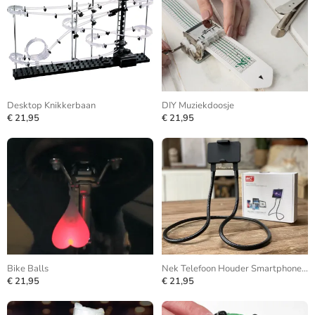
Desktop Knikkerbaan
DIY Muziekdoosje
€ 21,95
€ 21,95
Bike Balls
Nek Telefoon Houder Smartphone Statief
€ 21,95
€ 21,95