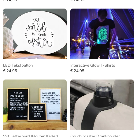
€ 24,95
€ 24,95
LED Tekstballon
Interactive Glow T-Shirts
€ 24,95
€ 24,95
Vilt Letterbord (Houten Kader)
CouchCoaster Drankhouder