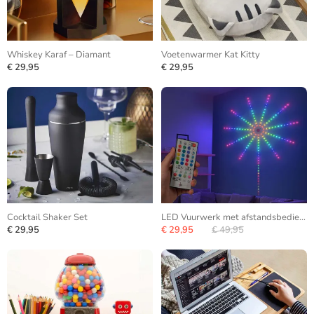
Whiskey Karaf – Diamant
Voetenwarmer Kat Kitty
€ 29,95
€ 29,95
Cocktail Shaker Set
LED Vuurwerk met afstandsbediening
€ 29,95
€ 29,95
€ 49,95