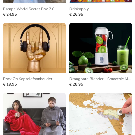
Escape World Secret Box 2.0
Drinkopoly
€ 24,95
€ 26,95
Rock On Koptelefoonhouder
Draagbare Blender - Smoothie Maker
€ 19,95
€ 28,95