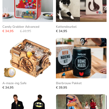
Candy Grabber Advanced
Kattendeurbel
€ 34,95
€ 39,95
€ 34,95
A-maze-ing Safe
Bierbrouw Pakket
€ 34,95
€ 39,95