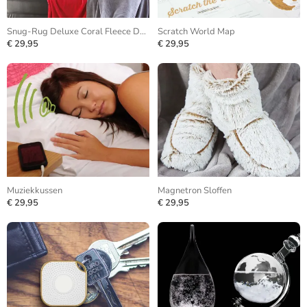
Snug-Rug Deluxe Coral Fleece Deken
Scratch World Map
€ 29,95
€ 29,95
Muziekkussen
Magnetron Sloffen
€ 29,95
€ 29,95