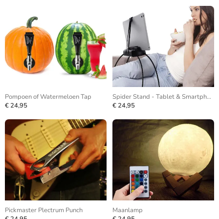
Pompoen of Watermeloen Tap
Spider Stand - Tablet & Smartphone
€ 24,95
€ 24,95
Pickmaster Plectrum Punch
Maanlamp