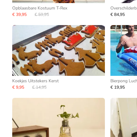
Opblaasbare Kostuum T-Rex
Overschilder
€ 39,95
€ 59,95
€ 84,95
Koekjes Uitstekers Kerst
Bierpong Luc
€ 9,95
€ 14,95
€ 19,95