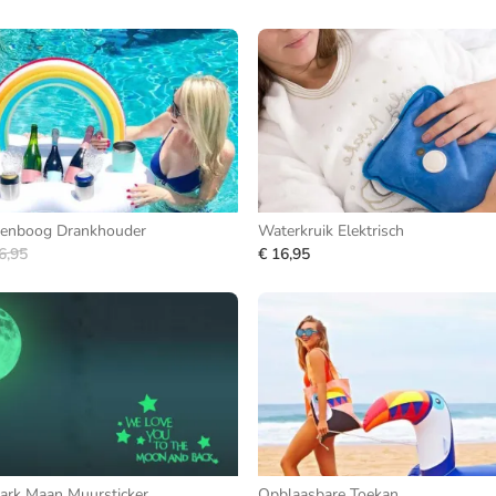
genboog Drankhouder
Waterkruik Elektrisch
6,95
€ 16,95
ark Maan Muursticker
Opblaasbare Toekan