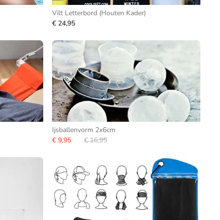
Vilt Letterbord (Houten Kader)
€ 24,95
Ijsballenvorm 2x6cm
€ 9,95
€ 16,95