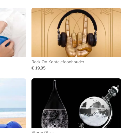
Rock On Koptelefoonhouder
€ 19,95
Storm Glass