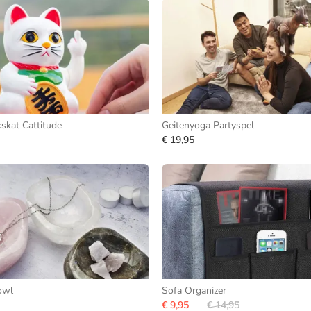
skat Cattitude
Geitenyoga Partyspel
€ 19,95
owl
Sofa Organizer
€ 9,95
€ 14,95