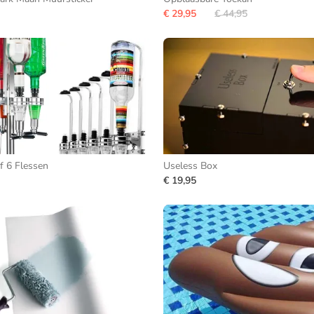
€ 29,95
€ 44,95
f 6 Flessen
Useless Box
€ 19,95