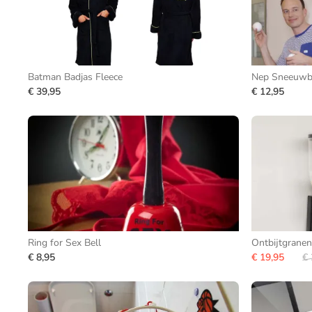
Batman Badjas Fleece
Nep Sneeuwba
€ 39,95
€ 12,95
Ring for Sex Bell
Ontbijtgranen
€ 8,95
€ 19,95
€ 