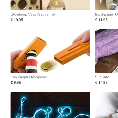
Gloeilamp Vaas (Set van 6)
Inpakpapier 
€ 19,95
€ 11,95
Cap Zappa Flesopener
SunSafe
€ 9,95
€ 14,95