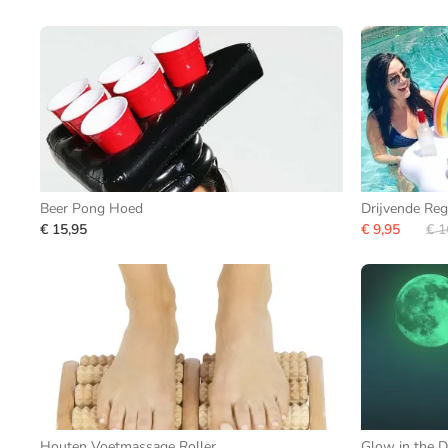
Beer Pong Hoed
Drijvende Re
€ 15,95
€ 9,95
€ 1
Houten Voetmassage Roller
Glow in the D