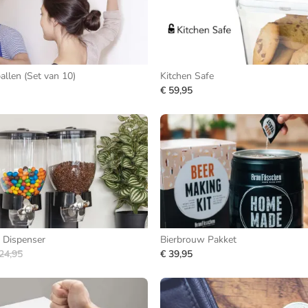
llen (Set van 10)
Kitchen Safe
€ 59,95
 Dispenser
Bierbrouw Pakket
24,95
€ 39,95