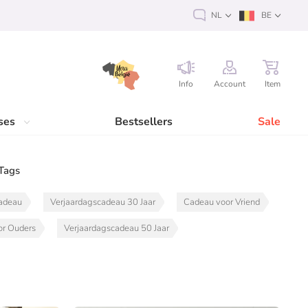
NL
BE
Info
Account
Item
ses
Bestsellers
Sale
Tags
adeau
Verjaardagscadeau 30 Jaar
Cadeau voor Vriend
or Ouders
Verjaardagscadeau 50 Jaar