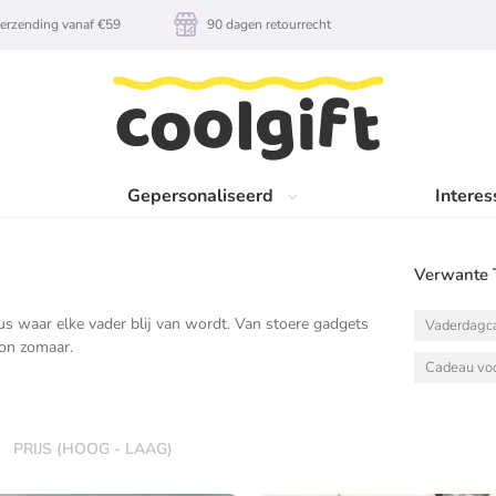
erzending vanaf €59
90 dagen retourrecht
Gepersonaliseerd
Interes
Verwante 
aus waar elke vader blij van wordt. Van stoere gadgets
Vaderdagc
oon zomaar.
Cadeau vo
PRIJS (HOOG - LAAG)