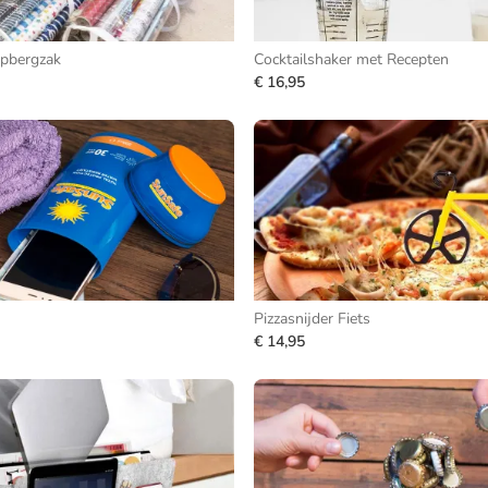
Opbergzak
Cocktailshaker met Recepten
€ 16,95
Pizzasnijder Fiets
€ 14,95