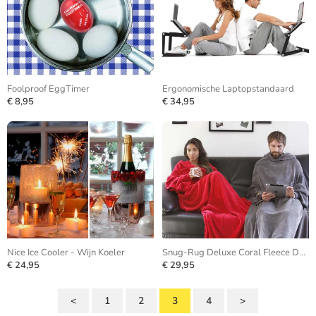
Foolproof EggTimer
Ergonomische Laptopstandaard
€ 8,95
€ 34,95
Nice Ice Cooler - Wijn Koeler
Snug-Rug Deluxe Coral Fleece Deken
€ 24,95
€ 29,95
<
1
2
3
4
>