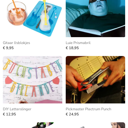
Gitaar IJsblokjes
Luie Prismabril
€ 9,95
€ 18,95
DIY Letterslinger
Pickmaster Plectrum Punch
€ 12,95
€ 24,95