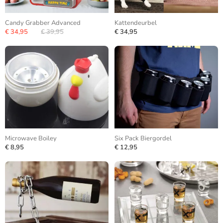
Candy Grabber Advanced
Kattendeurbel
€ 34,95
€ 39,95
€ 34,95
Microwave Boiley
Six Pack Biergordel
€ 8,95
€ 12,95