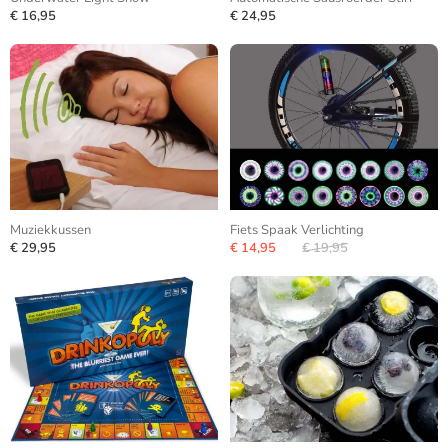
€ 16,95
€ 24,95
Muziekkussen
Fiets Spaak Verlichting
€ 29,95
€ 14,95
€ 19,95