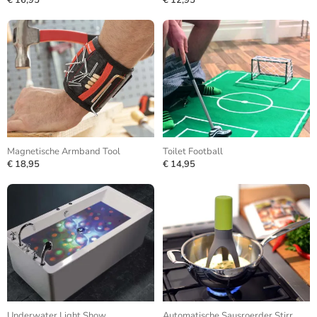
€ 16,95
€ 12,95
Magnetische Armband Tool
Toilet Football
€ 18,95
€ 14,95
Underwater Light Show
Automatische Sausroerder Stirr