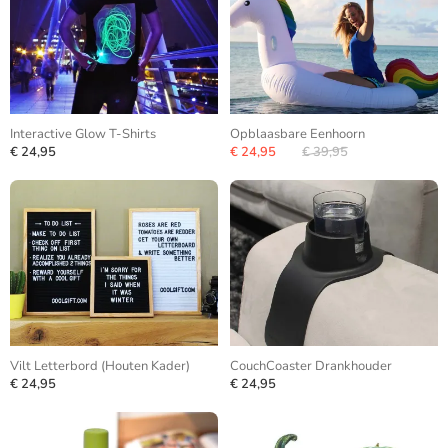
Interactive Glow T-Shirts
Opblaasbare Eenhoorn
€ 24,95
€ 24,95
€ 39,95
Vilt Letterbord (Houten Kader)
CouchCoaster Drankhouder
€ 24,95
€ 24,95