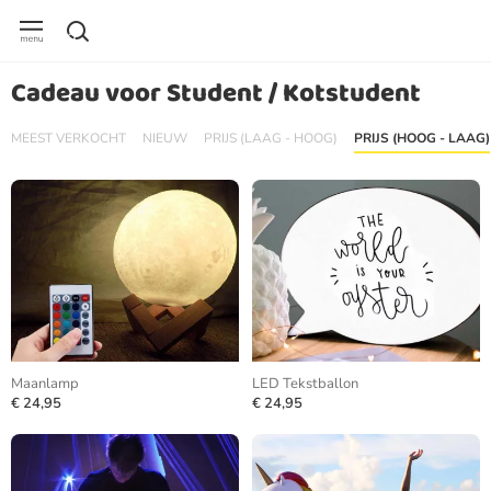
Cadeau voor Student / Kotstudent
MEEST VERKOCHT
NIEUW
PRIJS (LAAG - HOOG)
PRIJS (HOOG - LAAG)
Maanlamp
LED Tekstballon
€ 24,95
€ 24,95