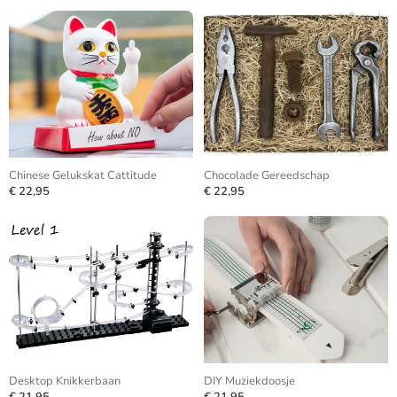
Chinese Gelukskat Cattitude
Chocolade Gereedschap
€ 22,95
€ 22,95
Desktop Knikkerbaan
DIY Muziekdoosje