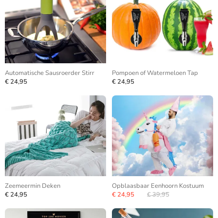
Automatische Sausroerder Stirr
Pompoen of Watermeloen Tap
€ 24,95
€ 24,95
Zeemeermin Deken
Opblaasbaar Eenhoorn Kostuum
€ 24,95
€ 24,95
€ 39,95