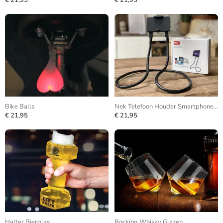
€ 21,95
€ 21,95
Bike Balls
Nek Telefoon Houder Smartphone Statief
€ 21,95
€ 21,95
Halter Bierglas
Rocking Whisky Glazen