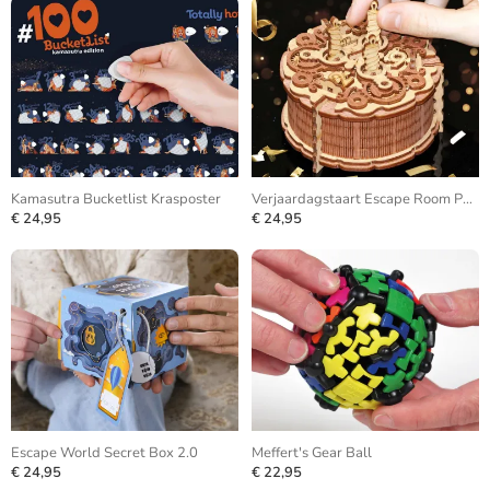
Kamasutra Bucketlist Krasposter
Verjaardagstaart Escape Room Puzzle Box
€ 24,95
€ 24,95
Escape World Secret Box 2.0
Meffert's Gear Ball
€ 24,95
€ 22,95