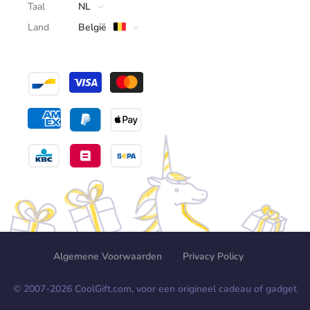
Taal
NL
Land
België
Algemene Voorwaarden
Privacy Policy
© 2007-
2026
CoolGift.com, voor een origineel cadeau of gadget