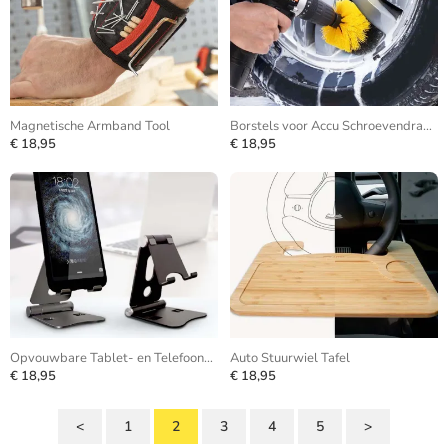
Magnetische Armband Tool
Borstels voor Accu Schroevendraaier
€ 18,95
€ 18,95
Opvouwbare Tablet- en Telefoonhouder
Auto Stuurwiel Tafel
€ 18,95
€ 18,95
<
1
2
3
4
5
>