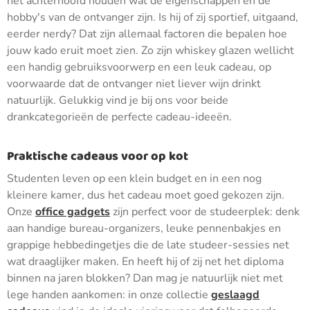
het achterhoofd houden wat de eigenschappen en de
hobby's van de ontvanger zijn. Is hij of zij sportief, uitgaand,
eerder nerdy? Dat zijn allemaal factoren die bepalen hoe
jouw kado eruit moet zien. Zo zijn whiskey glazen wellicht
een handig gebruiksvoorwerp en een leuk cadeau, op
voorwaarde dat de ontvanger niet liever wijn drinkt
natuurlijk. Gelukkig vind je bij ons voor beide
drankcategorieën de perfecte cadeau-ideeën.
Praktische cadeaus voor op kot
Studenten leven op een klein budget en in een nog
kleinere kamer, dus het cadeau moet goed gekozen zijn.
Onze
office gadgets
zijn perfect voor de studeerplek: denk
aan handige bureau-organizers, leuke pennenbakjes en
grappige hebbedingetjes die de late studeer-sessies net
wat draaglijker maken. En heeft hij of zij net het diploma
binnen na jaren blokken? Dan mag je natuurlijk niet met
lege handen aankomen: in onze collectie
geslaagd