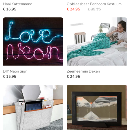
Haai Kattenmand
Opblaasbaar Eenhoorn Kostuum
€ 16,95
€ 24,95
€ 39,95
DIY Neon Sign
Zeemeermin Deken
€ 15,95
€ 24,95