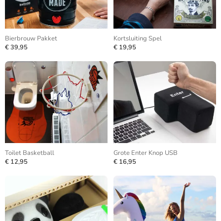
Bierbrouw Pakket
Kortsluiting Spel
€ 39,95
€ 19,95
Toilet Basketball
Grote Enter Knop USB
€ 12,95
€ 16,95