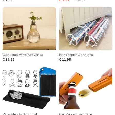
€ 16,95
€ 9,95
€ 16,95
Gloeilamp Vaas (Set van 6)
Inpakpapier Opbergzak
€ 19,95
€ 11,95
Verkoelende Handdoek
Cap Zappa Flesopener