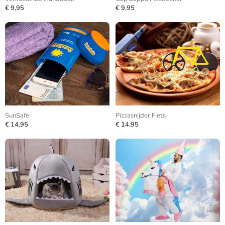
€ 9,95
€ 9,95
SunSafe
Pizzasnijder Fiets
€ 14,95
€ 14,95