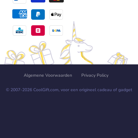
Algemene Voorwaarden
Privacy Policy
© 2007-
2026
CoolGift.com, voor een origineel cadeau of gadget