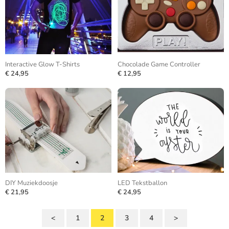
Interactive Glow T-Shirts
Chocolade Game Controller
€ 24,95
€ 12,95
DIY Muziekdoosje
LED Tekstballon
€ 21,95
€ 24,95
<
1
2
3
4
>