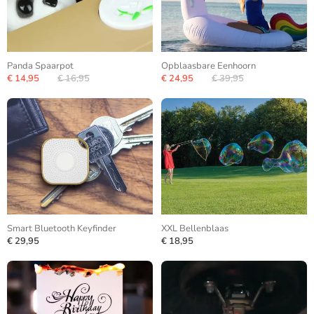
Panda Spaarpot
Opblaasbare Eenhoorn
€ 14,95
€ 16,95
€ 24,95
€ 39,95
Smart Bluetooth Keyfinder
XXL Bellenblaas
€ 29,95
€ 18,95