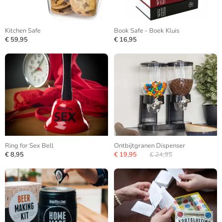
Kitchen Safe
Book Safe - Boek Kluis
€ 59,95
€ 16,95
Ring for Sex Bell
Ontbijtgranen Dispenser
€ 8,95
€ 19,95
€ 24,95