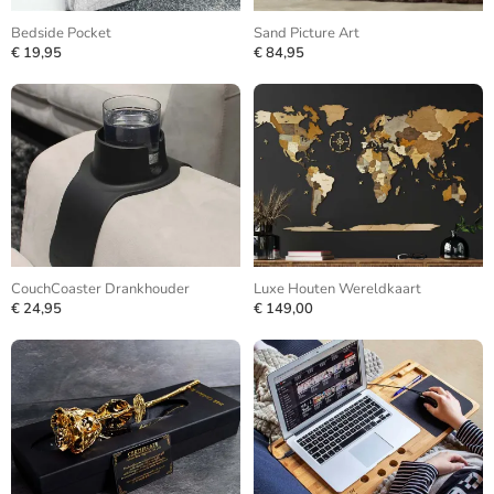
Bedside Pocket
Sand Picture Art
€ 19,95
€ 84,95
CouchCoaster Drankhouder
Luxe Houten Wereldkaart
€ 24,95
€ 149,00