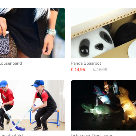
Kousenband
Panda Spaarpot
€ 14,95
€ 16,95
 Voetbal Set
Lichtsnoer Dinosaurus