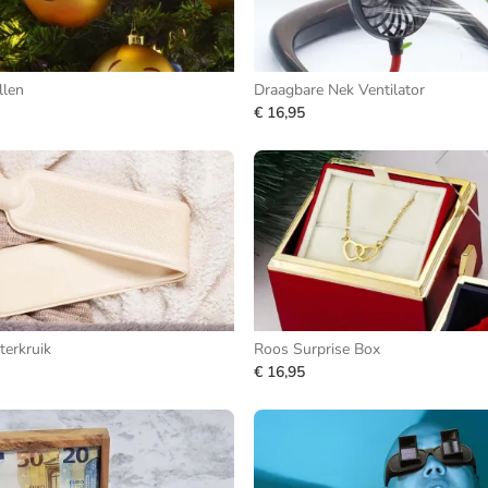
llen
Draagbare Nek Ventilator
€ 16,95
erkruik
Roos Surprise Box
€ 16,95