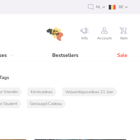
NL
BE
Info
Account
Item
ses
Bestsellers
Sale
Tags
r Vriendin
Kerstcadeau
Verjaardagscadeau 21 Jaar
r Student
Geslaagd Cadeau