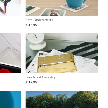
Foto Onderzetters
€ 16,95
Goudstaaf Deurstop
€ 17,95