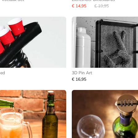
€ 14,95
€ 19,95
oed
3D Pin Art
€ 16,95