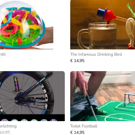
nth
The Infamous Drinking Bird
€ 14,95
rlichting
Toilet Football
19,95
€ 14,95