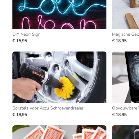
DIY Neon Sign
Magische Gel
€ 15,95
€ 18,95
Borstels voor Accu Schroevendraaier
Opvouwbare T
€ 18,95
€ 18,95