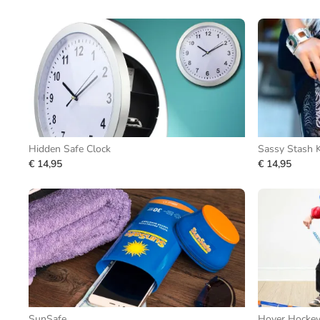
Hidden Safe Clock
Sassy Stash 
€ 14,95
€ 14,95
SunSafe
Hover Hockey