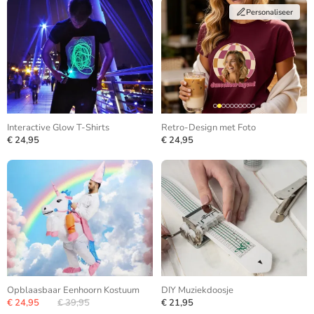
Personaliseer
Interactive Glow T-Shirts
Retro-Design met Foto
€ 24,95
€ 24,95
Opblaasbaar Eenhoorn Kostuum
DIY Muziekdoosje
€ 24,95
€ 39,95
€ 21,95