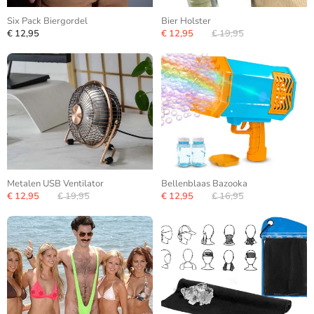
Six Pack Biergordel
Bier Holster
€ 12,95
€ 12,95
€ 19,95
Metalen USB Ventilator
Bellenblaas Bazooka
€ 12,95
€ 19,95
€ 12,95
€ 16,95