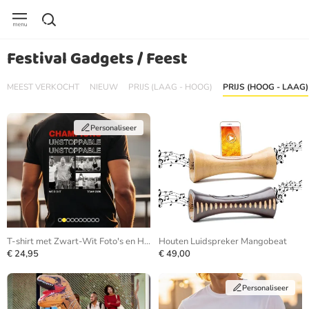
Festival Gadgets / Feest
MEEST VERKOCHT
NIEUW
PRIJS (LAAG - HOOG)
PRIJS (HOOG - LAAG)
Personaliseer
T-shirt met Zwart-Wit Foto's en Herhalende Tekst
Houten Luidspreker Mangobeat
€ 24,95
€ 49,00
Personaliseer