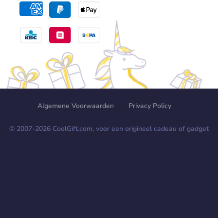
Algemene Voorwaarden
Privacy Policy
© 2007-
2026
CoolGift.com, voor een origineel cadeau of gadget