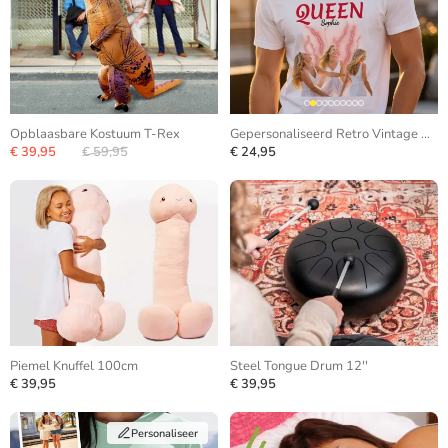
Opblaasbare Kostuum T-Rex
Gepersonaliseerd Retro Vintage Bootleg T-shirt
€ 39,95
€ 59,95
€ 24,95
Piemel Knuffel 100cm
Steel Tongue Drum 12''
€ 39,95
€ 39,95
Personaliseer