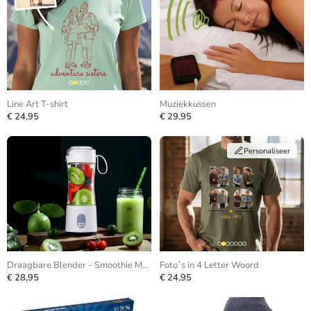
Line Art T-shirt
Muziekkussen
€ 24,95
€ 29,95
Personaliseer
Draagbare Blender - Smoothie Maker
Foto´s in 4 Letter Woord
€ 28,95
€ 24,95