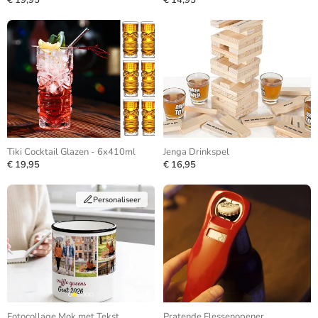
€ 19,95
€ 14,95
Tiki Cocktail Glazen - 6x410ml
Jenga Drinkspel
€ 19,95
€ 16,95
Personaliseer
Fotocollage Mok met Tekst
Pratende Flessenopener