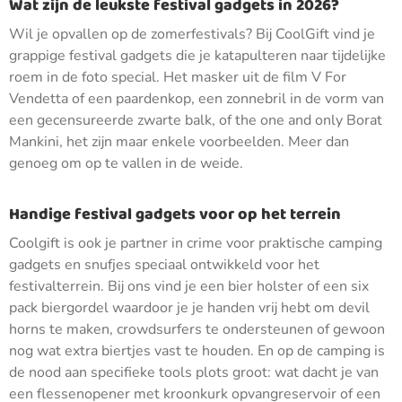
Wat zijn de leukste festival gadgets in 2026?
Wil je opvallen op de zomerfestivals? Bij CoolGift vind je
grappige festival gadgets die je katapulteren naar tijdelijke
roem in de foto special. Het masker uit de film V For
Vendetta of een paardenkop, een zonnebril in de vorm van
een gecensureerde zwarte balk, of the one and only Borat
Mankini, het zijn maar enkele voorbeelden. Meer dan
genoeg om op te vallen in de weide.
Handige festival gadgets voor op het terrein
Coolgift is ook je partner in crime voor praktische camping
gadgets en snufjes speciaal ontwikkeld voor het
festivalterrein. Bij ons vind je een bier holster of een six
pack biergordel waardoor je je handen vrij hebt om devil
horns te maken, crowdsurfers te ondersteunen of gewoon
nog wat extra biertjes vast te houden. En op de camping is
de nood aan specifieke tools plots groot: wat dacht je van
een flessenopener met kroonkurk opvangreservoir of een