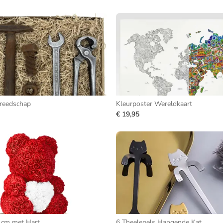
reedschap
Kleurposter Wereldkaart
€ 19,95
 cm met Hart
6 Theelepels Hangende Kat