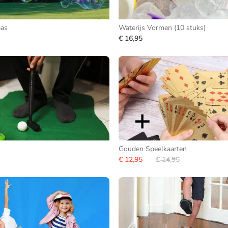
aas
Waterijs Vormen (10 stuks)
€ 16,95
Gouden Speelkaarten
€ 12,95
€ 14,95