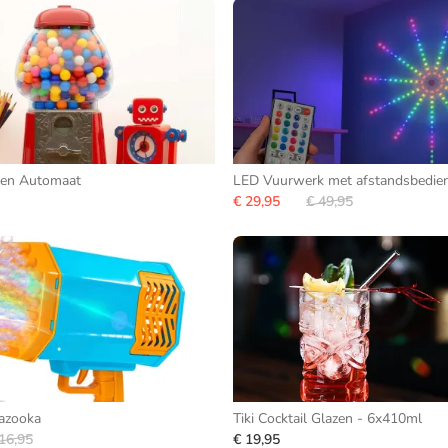
en Automaat
LED Vuurwerk met afstandsbedie
€ 29,95
€ 49,95
Bazooka
Tiki Cocktail Glazen - 6x410ml
16,95
€ 19,95