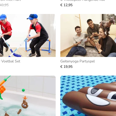
49,95
€ 12,95
 Voetbal Set
Geitenyoga Partyspel
€ 19,95