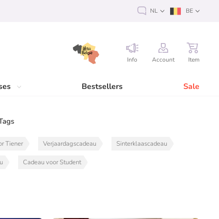
NL
BE
Info
Account
Item
ses
Bestsellers
Sale
Tags
r Tiener
Verjaardagscadeau
Sinterklaascadeau
au
Cadeau voor Student