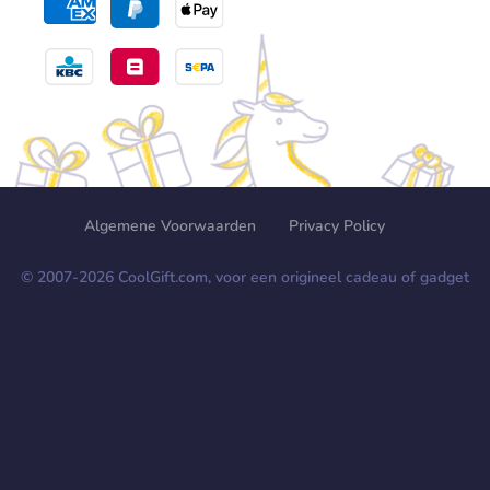
Algemene Voorwaarden
Privacy Policy
© 2007-
2026
CoolGift.com, voor een origineel cadeau of gadget