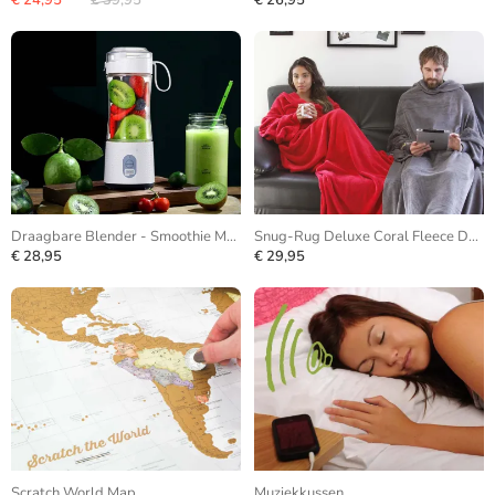
€ 24,95
€ 39,95
€ 26,95
Draagbare Blender - Smoothie Maker
Snug-Rug Deluxe Coral Fleece Deken
€ 28,95
€ 29,95
Scratch World Map
Muziekkussen