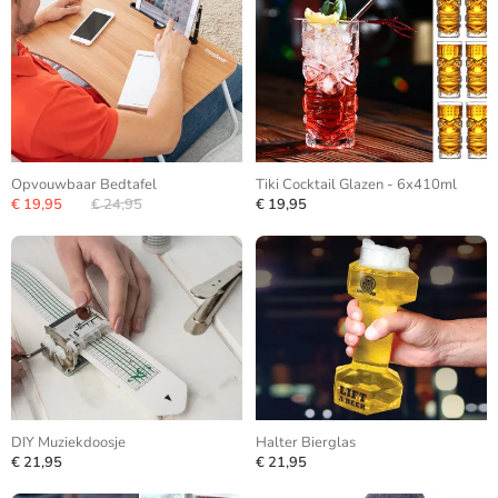
Opvouwbaar Bedtafel
Tiki Cocktail Glazen - 6x410ml
€ 19,95
€ 24,95
€ 19,95
DIY Muziekdoosje
Halter Bierglas
€ 21,95
€ 21,95