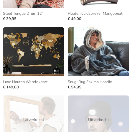
Steel Tongue Drum 12''
Houten Luidspreker Mangobeat
€ 39,95
€ 49,00
Luxe Houten Wereldkaart
Snug-Rug Eskimo Hoodie
€ 149,00
€ 54,95
Uitverkocht
Uitverkocht