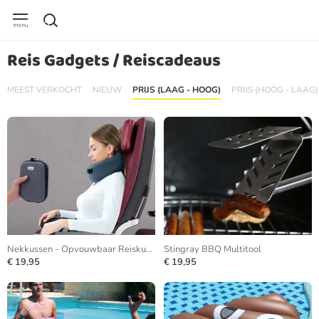
Reis Gadgets / Reiscadeaus
MEEST VERKOCHT
NIEUW
PRIJS (LAAG - HOOG)
PRIJS (HOOG - LAAG)
Nekkussen - Opvouwbaar Reiskussen
Stingray BBQ Multitool
€ 19,95
€ 19,95