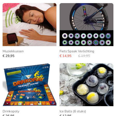
Muziekkussen
Fiets Spaak Verlichting
€ 29,95
€ 14,95
€ 19,95
Drinkopoly
Ice Balls (6 stuks)