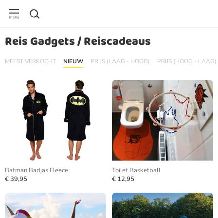
Reis Gadgets / Reiscadeaus
MEEST VERKOCHT
NIEUW
PRIJS (LAAG - HOOG)
PRIJS (HOOG - LAAG)
Batman Badjas Fleece
Toilet Basketball
€ 39,95
€ 12,95