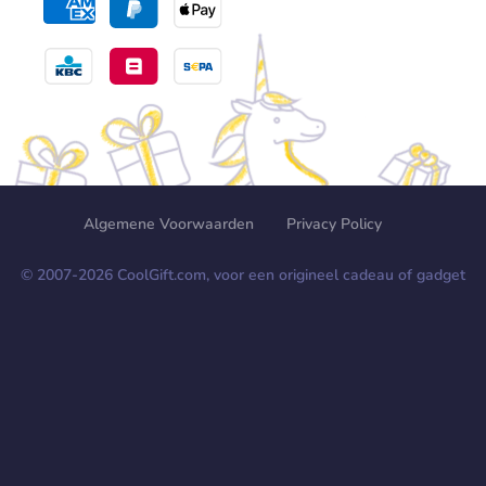
Algemene Voorwaarden
Privacy Policy
© 2007-
2026
CoolGift.com, voor een origineel cadeau of gadget