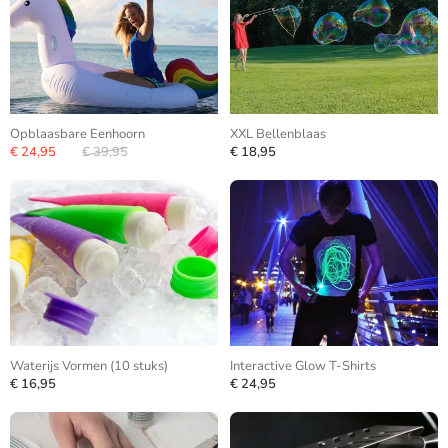
Opblaasbare Eenhoorn
XXL Bellenblaas
€ 24,95
€ 39,95
€ 18,95
Waterijs Vormen (10 stuks)
Interactive Glow T-Shirts
€ 16,95
€ 24,95