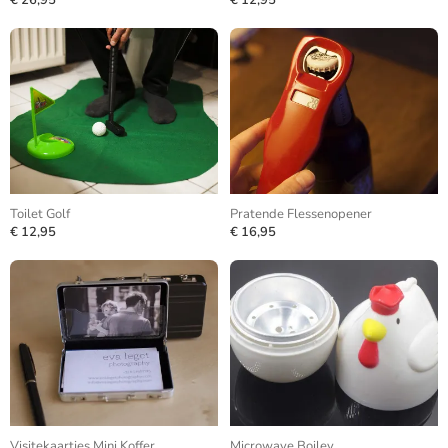
€ 26,95
€ 12,95
Toilet Golf
Pratende Flessenopener
€ 12,95
€ 16,95
Visitekaartjes Mini Koffer
Microwave Boiley