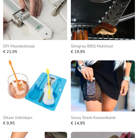
DIY Muziekdoosje
Stingray BBQ Multitool
€ 21,95
€ 19,95
Gitaar IJsblokjes
Sassy Stash Kousenband
€ 9,95
€ 14,95