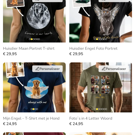
Huisdier Maan Portret T-shirt
Huisdier Engel Foto Portret
€ 29,95
€ 29,95
Personaliseer
Personaliseer
Mijn Engel - T-Shirt met je Hond
Foto´s in 4 Letter Woord
€ 24,95
€ 24,95