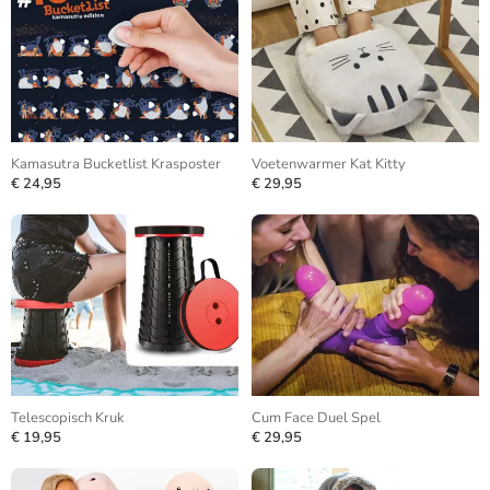
Kamasutra Bucketlist Krasposter
Voetenwarmer Kat Kitty
€ 24,95
€ 29,95
Telescopisch Kruk
Cum Face Duel Spel
€ 19,95
€ 29,95