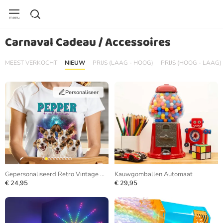
Carnaval Cadeau / Accessoires
MEEST VERKOCHT
NIEUW
PRIJS (LAAG - HOOG)
PRIJS (HOOG - LAAG)
Personaliseer
Gepersonaliseerd Retro Vintage Bootleg T-shirt
Kauwgomballen Automaat
€ 24,95
€ 29,95