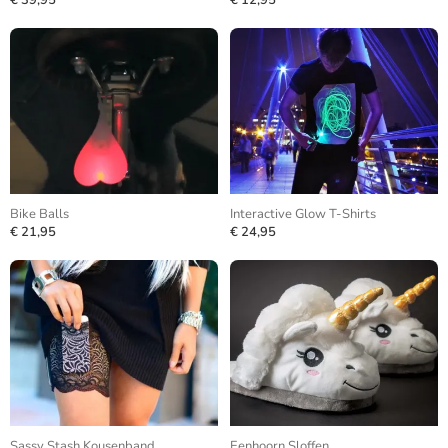
€ 39,95
€ 12,95
Bike Balls
Interactive Glow T-Shirts
€ 21,95
€ 24,95
Sassy Stash Kousenband
Eenhoorn Sloffen