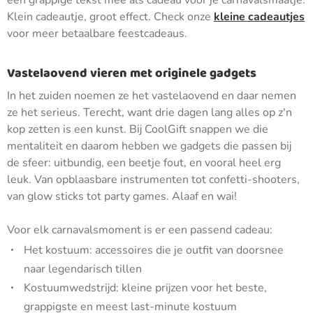
een grappige tekst mee als cadeau voor je carnavalsmaatje.
Klein cadeautje, groot effect. Check onze
kleine cadeautjes
voor meer betaalbare feestcadeaus.
Vastelaovend vieren met originele gadgets
In het zuiden noemen ze het vastelaovend en daar nemen
ze het serieus. Terecht, want drie dagen lang alles op z'n
kop zetten is een kunst. Bij CoolGift snappen we die
mentaliteit en daarom hebben we gadgets die passen bij
de sfeer: uitbundig, een beetje fout, en vooral heel erg
leuk. Van opblaasbare instrumenten tot confetti-shooters,
van glow sticks tot party games. Alaaf en wai!
Voor elk carnavalsmoment is er een passend cadeau:
Het kostuum: accessoires die je outfit van doorsnee
naar legendarisch tillen
Kostuumwedstrijd: kleine prijzen voor het beste,
grappigste en meest last-minute kostuum