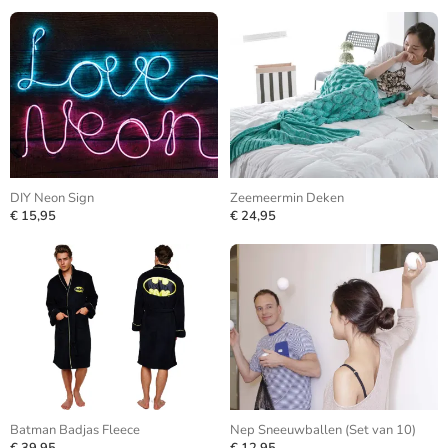
DIY Neon Sign
Zeemeermin Deken
€ 15,95
€ 24,95
Batman Badjas Fleece
Nep Sneeuwballen (Set van 10)