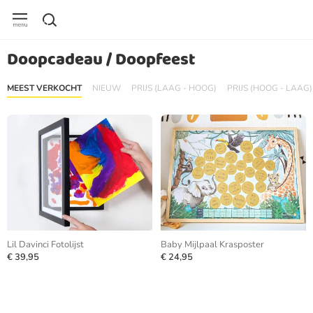
Doopcadeau / Doopfeest
MEEST VERKOCHT
NIEUW
PRIJS (LAAG - HOOG)
PRIJS (HOOG - LAAG)
Lil Davinci Fotolijst
Baby Mijlpaal Krasposter
€ 39,95
€ 24,95