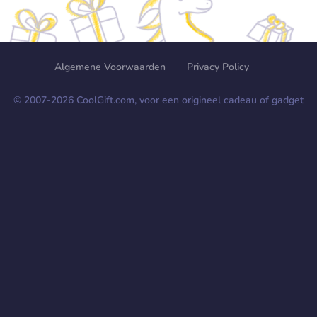
Algemene Voorwaarden
Privacy Policy
© 2007-
2026
CoolGift.com, voor een origineel cadeau of gadget