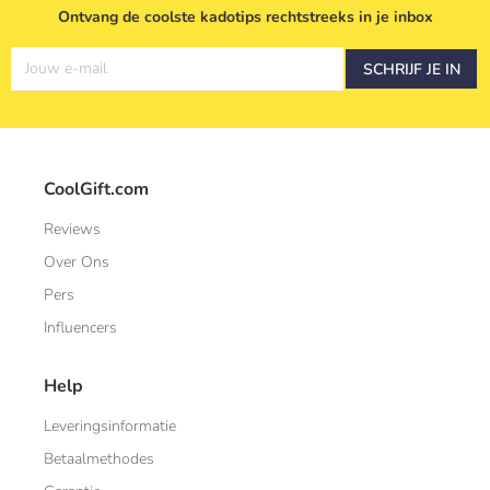
Ontvang de coolste kadotips rechtstreeks in je inbox
Jouw e-mail
SCHRIJF JE IN
CoolGift.com
Reviews
Over Ons
Pers
Influencers
Help
Leveringsinformatie
Betaalmethodes