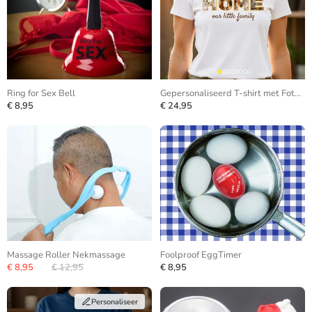
Ring for Sex Bell
Gepersonaliseerd T-shirt met Foto in Letters
€ 8,95
€ 24,95
Massage Roller Nekmassage
Foolproof EggTimer
€ 8,95
€ 12,95
€ 8,95
Personaliseer