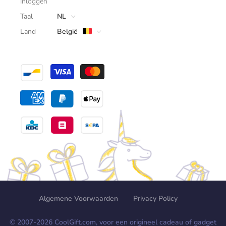
Inloggen
Taal
NL
Land
België
Algemene Voorwaarden
Privacy Policy
© 2007-
2026
CoolGift.com, voor een origineel cadeau of gadget