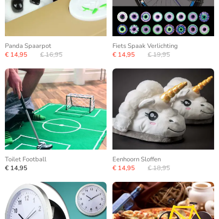
Panda Spaarpot
Fiets Spaak Verlichting
€ 14,95
€ 16,95
€ 14,95
€ 19,95
Toilet Football
Eenhoorn Sloffen
€ 14,95
€ 14,95
€ 18,95