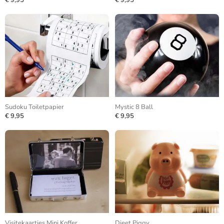
€ 9,95
€ 9,95
Sudoku Toiletpapier
Mystic 8 Ball
€ 9,95
€ 9,95
Visitekaartjes Mini Koffer
Dieet Piggy