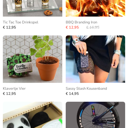
Tic Tac Toe Drinkspel
BBQ Branding Iron
€ 12,95
€ 12,95
€ 16,95
Klavertje Vier
Sassy Stash Kousenband
€ 12,95
€ 14,95