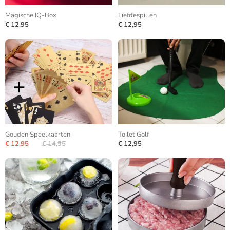
Magische IQ-Box
Liefdespillen
€ 12,95
€ 12,95
Gouden Speelkaarten
Toilet Golf
€ 12,95
€ 14,95
€ 12,95