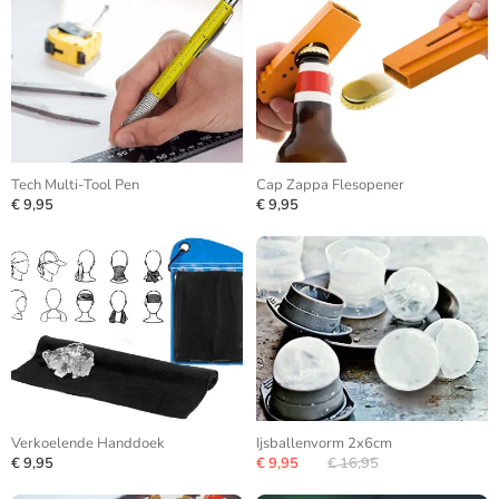
Tech Multi-Tool Pen
Cap Zappa Flesopener
€ 9,95
€ 9,95
Verkoelende Handdoek
Ijsballenvorm 2x6cm
€ 9,95
€ 9,95
€ 16,95