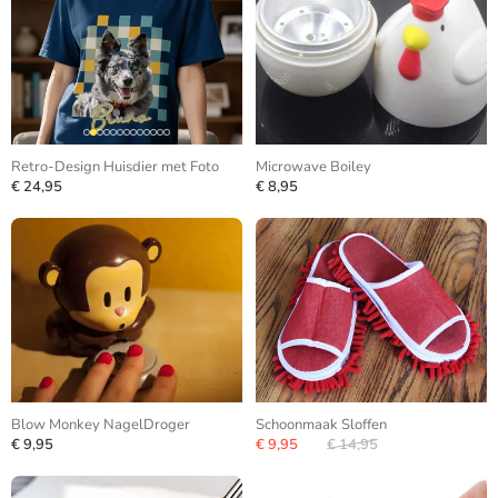
Retro-Design Huisdier met Foto
Microwave Boiley
€ 24,95
€ 8,95
Blow Monkey NagelDroger
Schoonmaak Sloffen
€ 9,95
€ 9,95
€ 14,95