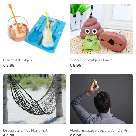
Gitaar IJsblokjes
Poop Poepzakjes Houder
€ 9,95
€ 9,95
Draagbare Net Hangmat
Hoofdmassage apparaat - De Prikkel