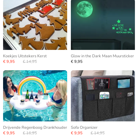
Koekjes Uitstekers Kerst
Glow in the Dark Maan Muursticker
€ 9,95
€ 14,95
€ 9,95
Drijvende Regenboog Drankhouder
Sofa Organizer
€ 9,95
€ 16,95
€ 9,95
€ 14,95