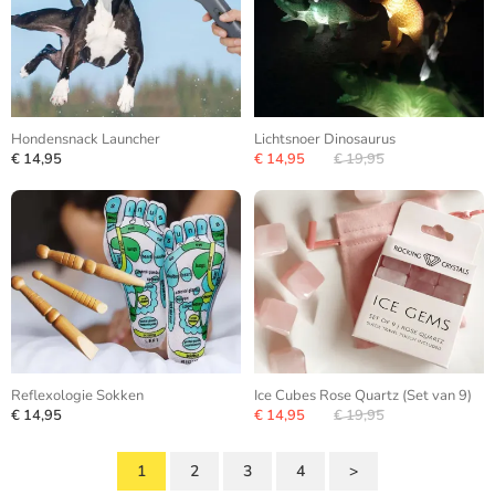
Hondensnack Launcher
Lichtsnoer Dinosaurus
€ 14,95
€ 14,95
€ 19,95
Reflexologie Sokken
Ice Cubes Rose Quartz (Set van 9)
€ 14,95
€ 14,95
€ 19,95
1
2
3
4
>