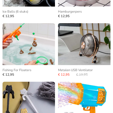
Ice Balls (6 stuks)
Hamburgerpers
€ 12,95
€ 12,95
Fishing For Floaters
Metalen USB Ventilator
€ 12,95
€ 12,95
€ 19,95