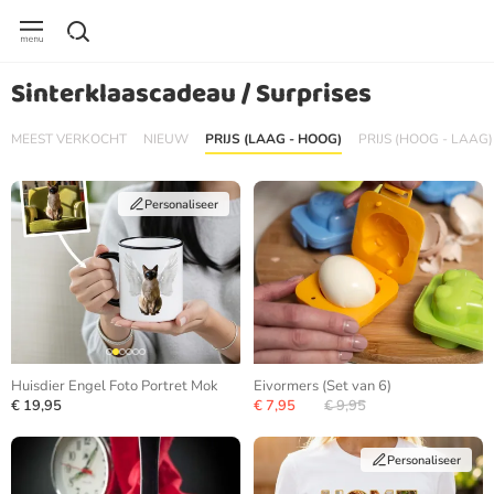
Sinterklaascadeau / Surprises
MEEST VERKOCHT
NIEUW
PRIJS (LAAG - HOOG)
PRIJS (HOOG - LAAG)
Personaliseer
Huisdier Engel Foto Portret Mok
Eivormers (Set van 6)
€ 19,95
€ 7,95
€ 9,95
Personaliseer