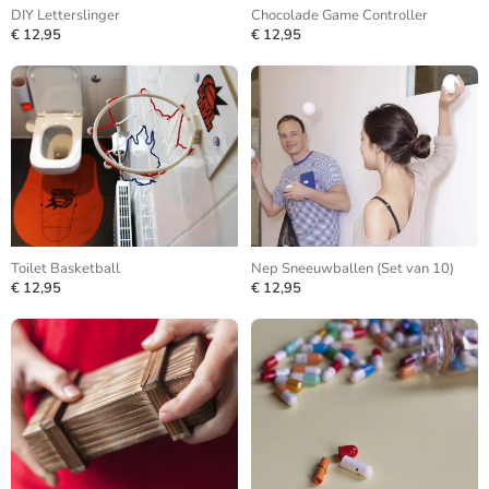
DIY Letterslinger
Chocolade Game Controller
€ 12,95
€ 12,95
Toilet Basketball
Nep Sneeuwballen (Set van 10)
€ 12,95
€ 12,95