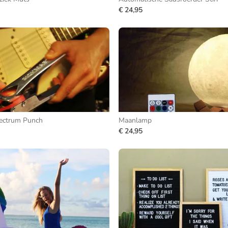
€ 24,95
lectrum Punch
Maanlamp
€ 24,95