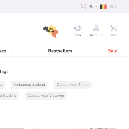
NL
BE
Info
Account
Item
ses
Bestsellers
Sale
Tags
au
Verjaardagscadeau
Cadeau voor Tiener
r Student
Cadeau voor Vrouwen