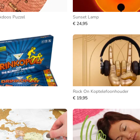
kdoos Puzzel
Sunset Lamp
€ 24,95
Rock On Koptelefoonhouder
€ 19,95