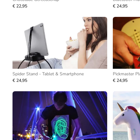
€ 22,95
€ 24,95
Spider Stand - Tablet & Smartphone
Pickmaster P
€ 24,95
€ 24,95