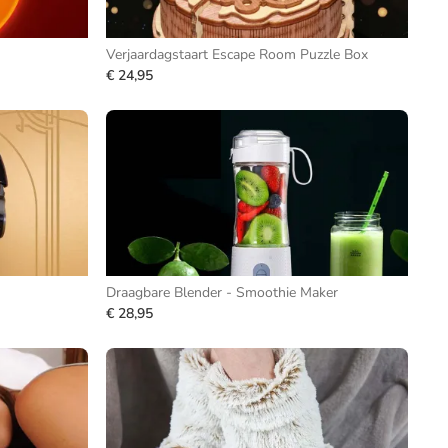
Verjaardagstaart Escape Room Puzzle Box
€ 24,95
Draagbare Blender - Smoothie Maker
€ 28,95