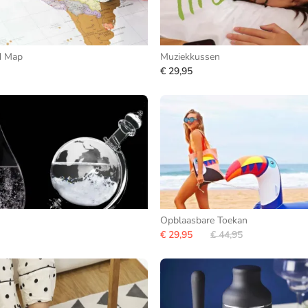
d Map
Muziekkussen
€ 29,95
Opblaasbare Toekan
€ 29,95
€ 44,95