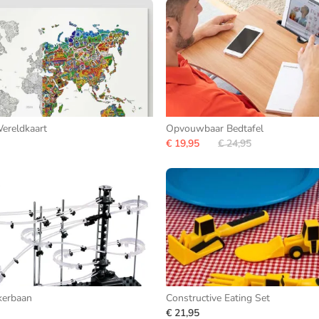
ereldkaart
Opvouwbaar Bedtafel
€ 19,95
€ 24,95
kerbaan
Constructive Eating Set
€ 21,95