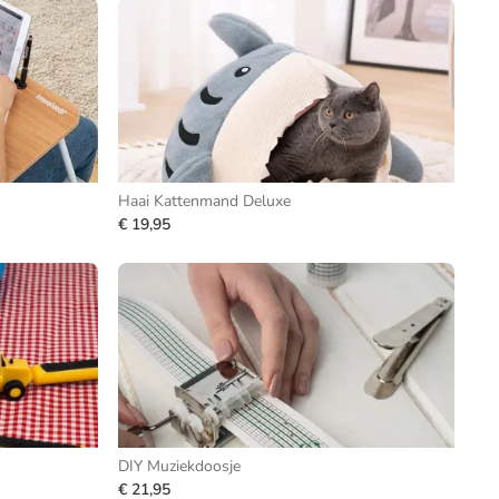
Haai Kattenmand Deluxe
€ 19,95
DIY Muziekdoosje
€ 21,95