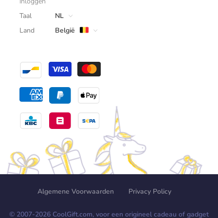
Inloggen
Taal
NL
Land
België
Algemene Voorwaarden
Privacy Policy
© 2007-
2026
CoolGift.com, voor een origineel cadeau of gadget