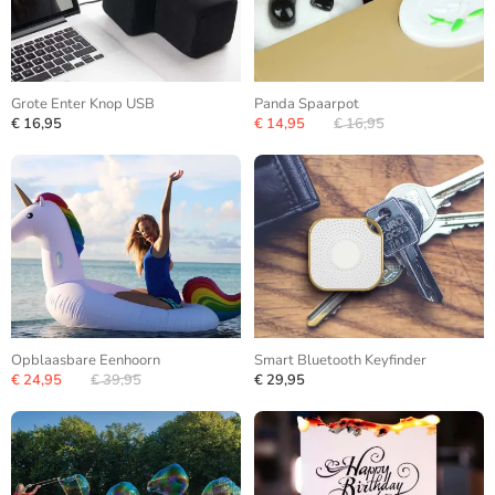
Grote Enter Knop USB
Panda Spaarpot
€ 16,95
€ 14,95
€ 16,95
Opblaasbare Eenhoorn
Smart Bluetooth Keyfinder
€ 24,95
€ 39,95
€ 29,95