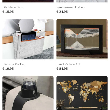
DIY Neon Sign
Zeemeermin Deken
€ 15,95
€ 24,95
Bedside Pocket
Sand Picture Art
€ 19,95
€ 84,95