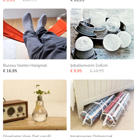
€ 9,95
€ 14,95
€ 16,95
Bureau Voeten Hangmat
Ijsballenvorm 2x6cm
€ 16,95
€ 9,95
€ 16,95
Gloeilamp Vaas (Set van 6)
Inpakpapier Opbergzak