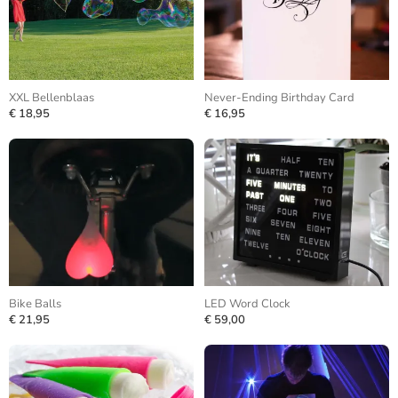
XXL Bellenblaas
Never-Ending Birthday Card
€ 18,95
€ 16,95
Bike Balls
LED Word Clock
€ 21,95
€ 59,00