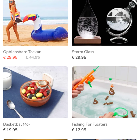
Opblaasbare Toekan
Storm Glass
€ 29,95
€ 44,95
€ 29,95
Basketbal Mok
Fishing For Floaters
€ 19,95
€ 12,95