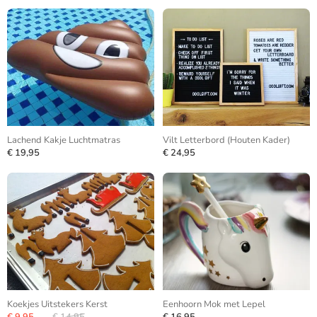
Lachend Kakje Luchtmatras
Vilt Letterbord (Houten Kader)
€ 19,95
€ 24,95
Koekjes Uitstekers Kerst
Eenhoorn Mok met Lepel