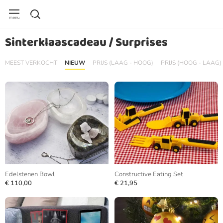
Sinterklaascadeau / Surprises
MEEST VERKOCHT
NIEUW
PRIJS (LAAG - HOOG)
PRIJS (HOOG - LAAG)
Edelstenen Bowl
Constructive Eating Set
€ 110,00
€ 21,95