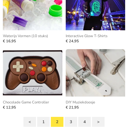
Waterijs Vormen (10 stuks)
Interactive Glow T-Shirts
€ 16,95
€ 24,95
Chocolade Game Controller
DIY Muziekdoosje
€ 12,95
€ 21,95
<
1
2
3
4
>