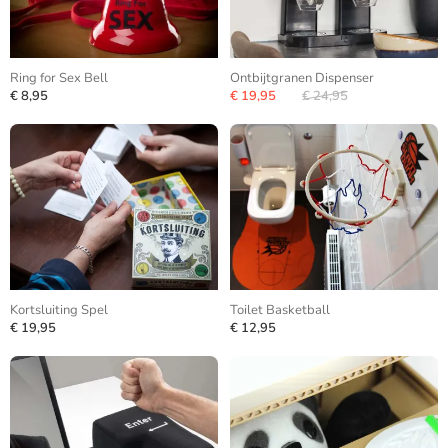
Ring for Sex Bell
Ontbijtgranen Dispenser
€ 8,95
€ 19,95
€ 24,95
Kortsluiting Spel
Toilet Basketball
€ 19,95
€ 12,95