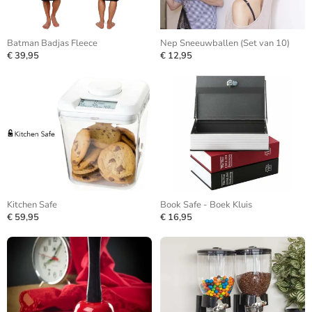
Batman Badjas Fleece
Nep Sneeuwballen (Set van 10)
€ 39,95
€ 12,95
Kitchen Safe
Book Safe - Boek Kluis
€ 59,95
€ 16,95