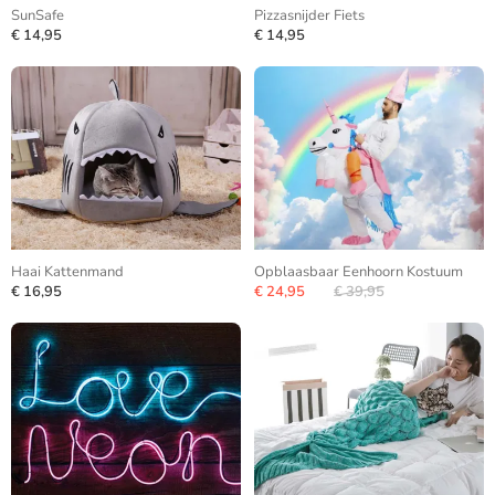
SunSafe
Pizzasnijder Fiets
€ 14,95
€ 14,95
Haai Kattenmand
Opblaasbaar Eenhoorn Kostuum
€ 16,95
€ 24,95
€ 39,95