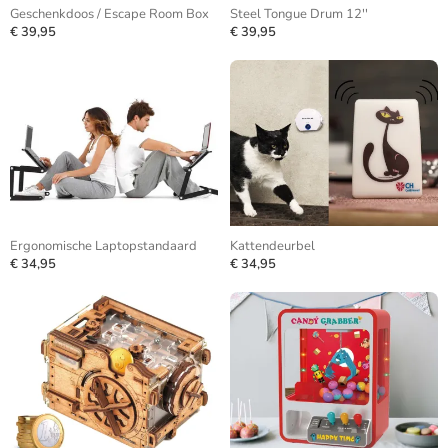
Geschenkdoos / Escape Room Box
Steel Tongue Drum 12''
€ 39,95
€ 39,95
Ergonomische Laptopstandaard
Kattendeurbel
€ 34,95
€ 34,95