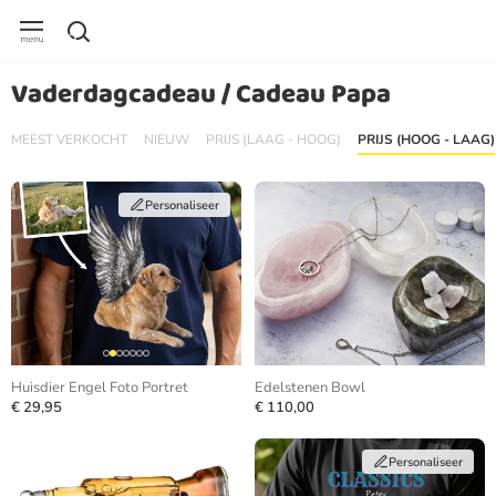
Vaderdagcadeau / Cadeau Papa
MEEST VERKOCHT
NIEUW
PRIJS (LAAG - HOOG)
PRIJS (HOOG - LAAG)
Personaliseer
Huisdier Engel Foto Portret
Edelstenen Bowl
€ 29,95
€ 110,00
Personaliseer