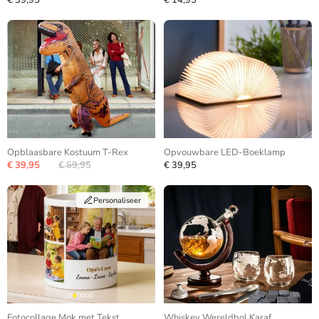
€ 39,95
€ 14,95
Opblaasbare Kostuum T-Rex
Opvouwbare LED-Boeklamp
€ 39,95
€ 59,95
€ 39,95
Personaliseer
Fotocollage Mok met Tekst
Whiskey Wereldbol Karaf