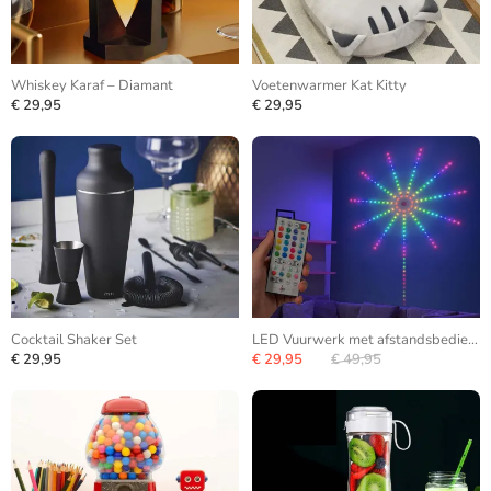
Whiskey Karaf – Diamant
Voetenwarmer Kat Kitty
€ 29,95
€ 29,95
Cocktail Shaker Set
LED Vuurwerk met afstandsbediening
€ 29,95
€ 29,95
€ 49,95