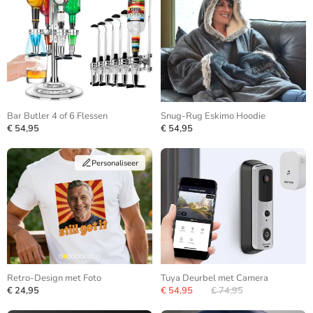
Bar Butler 4 of 6 Flessen
Snug-Rug Eskimo Hoodie
€ 54,95
€ 54,95
Personaliseer
Retro-Design met Foto
Tuya Deurbel met Camera
€ 24,95
€ 54,95
€ 74,95