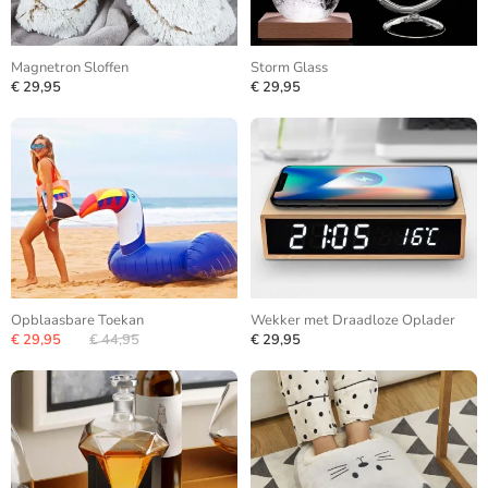
Magnetron Sloffen
Storm Glass
€ 29,95
€ 29,95
Opblaasbare Toekan
Wekker met Draadloze Oplader
€ 29,95
€ 44,95
€ 29,95