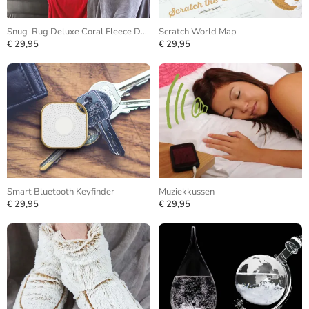
Snug-Rug Deluxe Coral Fleece Deken
Scratch World Map
€ 29,95
€ 29,95
Smart Bluetooth Keyfinder
Muziekkussen
€ 29,95
€ 29,95