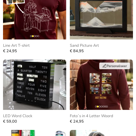
Line Art T-shirt
Sand Picture Art
€ 24,95
€ 84,95
Personaliseer
LED Word Clock
Foto´s in 4 Letter Woord
€ 59,00
€ 24,95