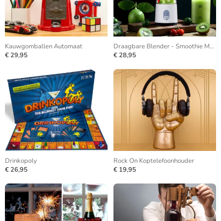
Kauwgomballen Automaat
Draagbare Blender - Smoothie Maker
€ 29,95
€ 28,95
Drinkopoly
Rock On Koptelefoonhouder
€ 26,95
€ 19,95