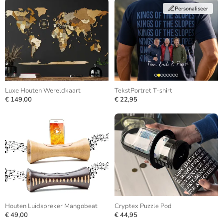
Personaliseer
Luxe Houten Wereldkaart
TekstPortret T-shirt
€ 149,00
€ 22,95
Houten Luidspreker Mangobeat
Cryptex Puzzle Pod
€ 49,00
€ 44,95