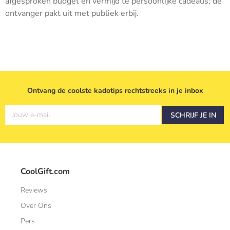
afgesproken budget en vermijd te persoonlijke cadeaus; de
ontvanger pakt uit met publiek erbij.
Ontvang de coolste kadotips rechtstreeks in je inbox
Jouw e-mail
SCHRIJF JE IN
CoolGift.com
Reviews
Over Ons
Pers