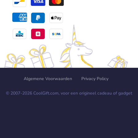
Algemene Voorwaarden
Privacy Policy
© 2007-
2026
CoolGift.com, voor een origineel cadeau of gadget