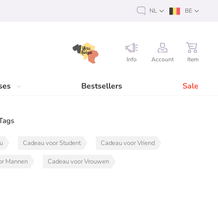
NL
BE
Info
Account
Item
ses
Bestsellers
Sale
Tags
au
Cadeau voor Student
Cadeau voor Vriend
or Mannen
Cadeau voor Vrouwen