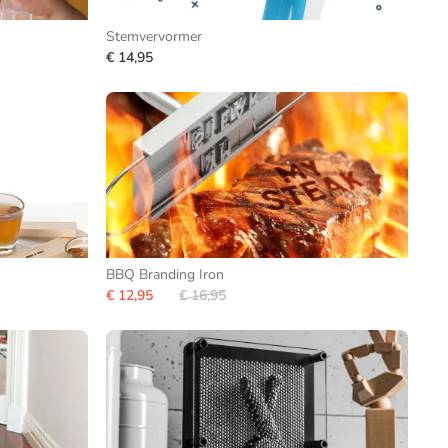
Stemvervormer
€ 14,95
BBQ Branding Iron
€ 12,95
€ 16,95