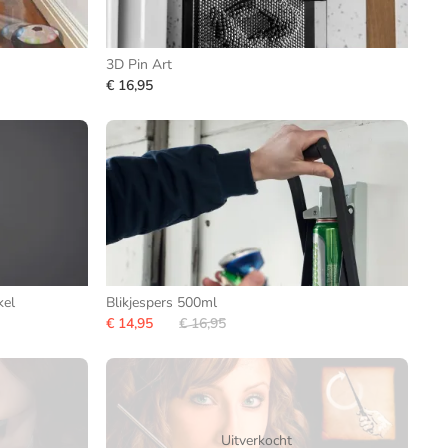
3D Pin Art
€ 16,95
kel
Blikjespers 500ml
€ 14,95
€ 16,95
Uitverkocht