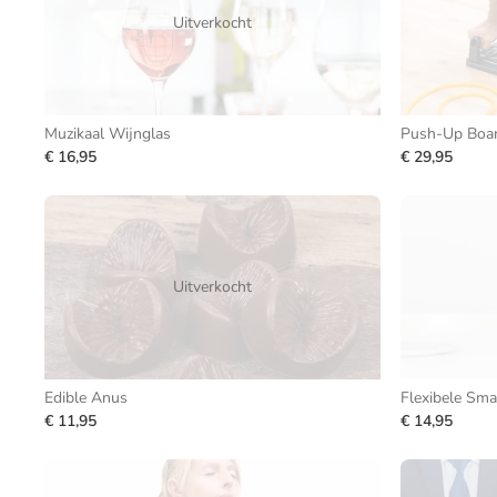
Uitverkocht
Muzikaal Wijnglas
Push-Up Board
€ 16,95
€ 29,95
Uitverkocht
Edible Anus
Flexibele Sm
€ 11,95
€ 14,95