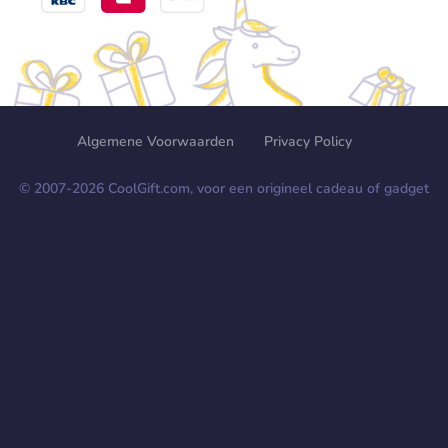
Algemene Voorwaarden
Privacy Policy
© 2007-
2026
CoolGift.com, voor een origineel cadeau of gadget