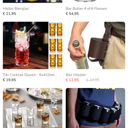
Halter Bierglas
Bar Butler 4 of 6 Flessen
€ 21,95
€ 54,95
Tiki Cocktail Glazen - 6x410ml
Bier Holster
€ 19,95
€ 12,95
€ 19,95