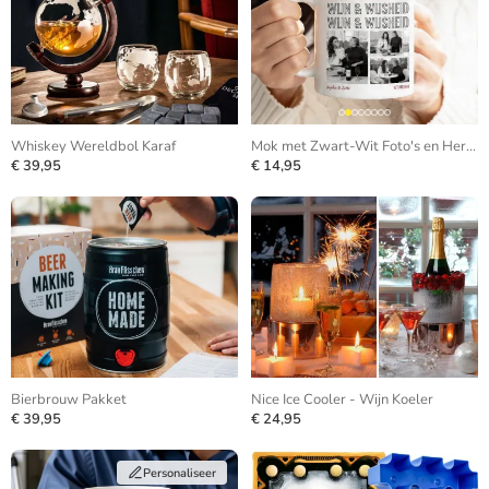
Whiskey Wereldbol Karaf
Mok met Zwart-Wit Foto's en Herhalende Tekst
€ 39,95
€ 14,95
Bierbrouw Pakket
Nice Ice Cooler - Wijn Koeler
€ 39,95
€ 24,95
Personaliseer