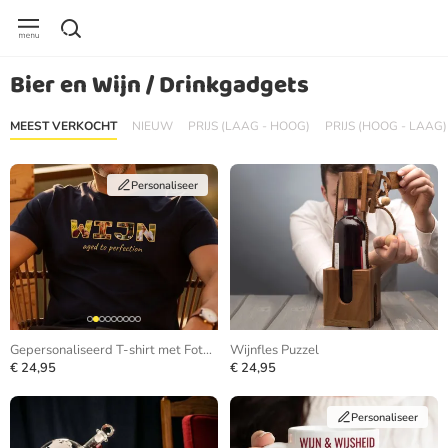
Bier en Wijn / Drinkgadgets
MEEST VERKOCHT
NIEUW
PRIJS (LAAG - HOOG)
PRIJS (HOOG - LAAG)
Personaliseer
Gepersonaliseerd T-shirt met Foto in Letters
Wijnfles Puzzel
€ 24,95
€ 24,95
Personaliseer