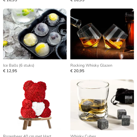
€ 16,95
€ 16,95
Ice Balls (6 stuks)
Rocking Whisky Glazen
€ 12,95
€ 20,95
Rozenbeer 40 cm met Hart
Whisky Cubes