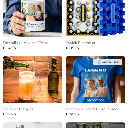
Fotocollage Mok met Tekst
IJsblok Bierkoeler
€ 14,95
€ 16,95
Personaliseer
Bevroren Bierglas
Gepersonaliseerd Retro Vintage Bootleg T-shirt
€ 16,95
€ 24,95