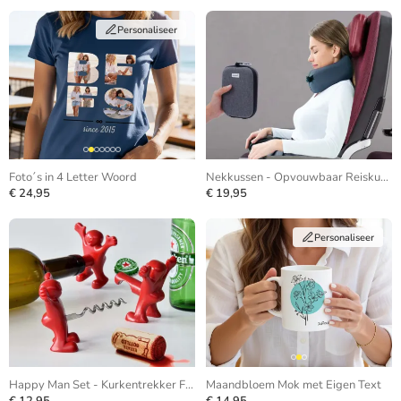
Personaliseer
Foto´s in 4 Letter Woord
Nekkussen - Opvouwbaar Reiskussen
€ 24,95
€ 19,95
Personaliseer
Happy Man Set - Kurkentrekker Flesopener Flessenstop
Maandbloem Mok met Eigen Text