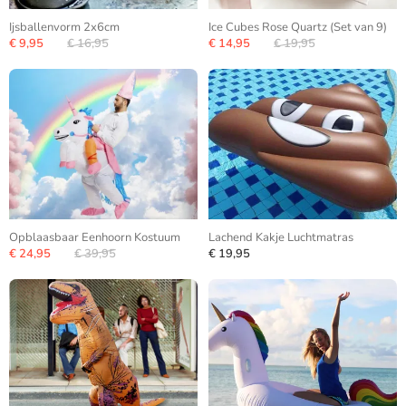
Ijsballenvorm 2x6cm
Ice Cubes Rose Quartz (Set van 9)
€ 9,95
€ 16,95
€ 14,95
€ 19,95
Opblaasbaar Eenhoorn Kostuum
Lachend Kakje Luchtmatras
€ 24,95
€ 39,95
€ 19,95