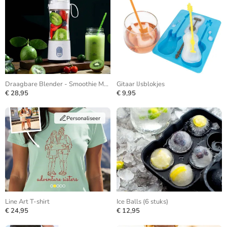
Draagbare Blender - Smoothie Maker
Gitaar IJsblokjes
€ 28,95
€ 9,95
Personaliseer
Line Art T-shirt
Ice Balls (6 stuks)
€ 24,95
€ 12,95