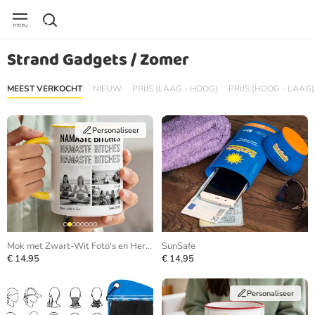
Strand Gadgets / Zomer
MEEST VERKOCHT
NIEUW
PRIJS (LAAG - HOOG)
PRIJS (HOOG - LAAG)
Personaliseer
Mok met Zwart-Wit Foto's en Herhalende Tekst
SunSafe
€ 14,95
€ 14,95
Personaliseer