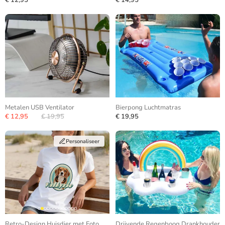
€ 12,95
€ 14,95
Metalen USB Ventilator
Bierpong Luchtmatras
€ 12,95
€ 19,95
€ 19,95
Personaliseer
Retro-Design Huisdier met Foto
Drijvende Regenboog Drankhouder