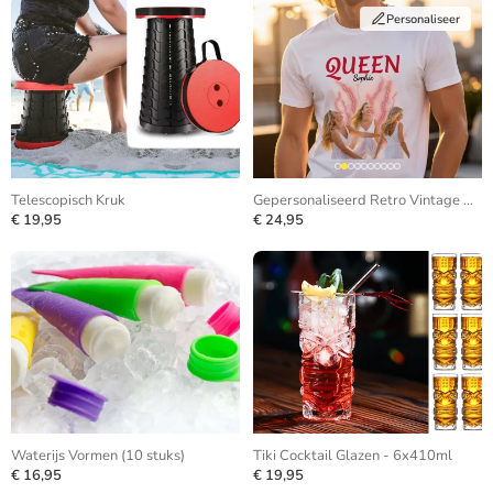
Personaliseer
Telescopisch Kruk
Gepersonaliseerd Retro Vintage Bootleg T-shirt
€ 19,95
€ 24,95
Waterijs Vormen (10 stuks)
Tiki Cocktail Glazen - 6x410ml
€ 16,95
€ 19,95