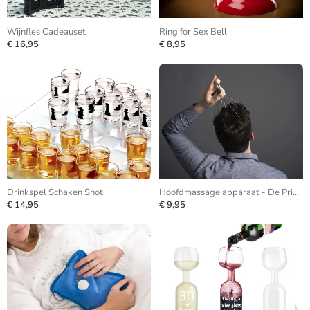
Wijnfles Cadeauset
Ring for Sex Bell
€ 16,95
€ 8,95
Drinkspel Schaken Shot
Hoofdmassage apparaat - De Prikkel
€ 14,95
€ 9,95