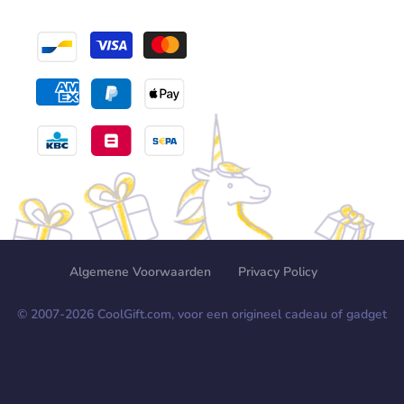
Algemene Voorwaarden
Privacy Policy
© 2007-
2026
CoolGift.com, voor een origineel cadeau of gadget