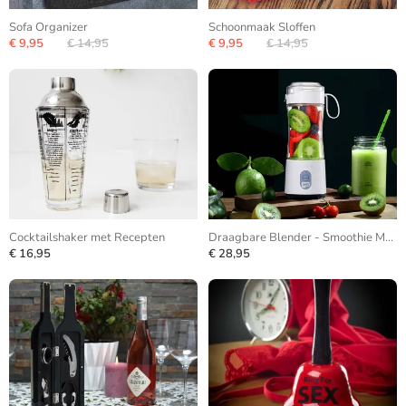
Sofa Organizer
Schoonmaak Sloffen
€ 9,95
€ 14,95
€ 9,95
€ 14,95
Cocktailshaker met Recepten
Draagbare Blender - Smoothie Maker
€ 16,95
€ 28,95