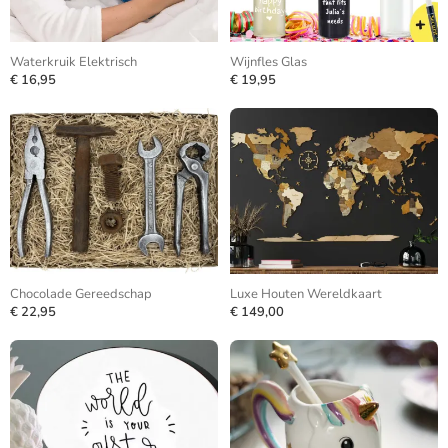
Waterkruik Elektrisch
Wijnfles Glas
€ 16,95
€ 19,95
Chocolade Gereedschap
Luxe Houten Wereldkaart
€ 22,95
€ 149,00