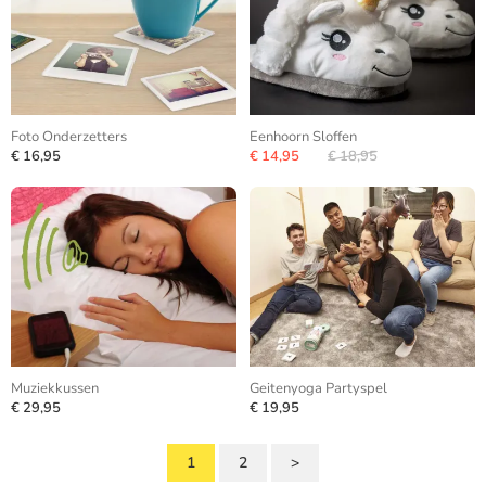
Foto Onderzetters
Eenhoorn Sloffen
€ 16,95
€ 14,95
€ 18,95
Muziekkussen
Geitenyoga Partyspel
€ 29,95
€ 19,95
1
2
>