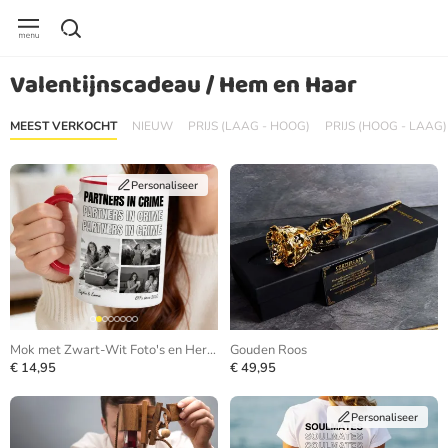
Valentijnscadeau / Hem en Haar
MEEST VERKOCHT
NIEUW
PRIJS (LAAG - HOOG)
PRIJS (HOOG - LAAG)
Personaliseer
Mok met Zwart-Wit Foto's en Herhalende Tekst
Gouden Roos
€ 14,95
€ 49,95
Personaliseer