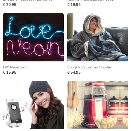
€ 20,95
€ 19,95
DIY Neon Sign
Snug-Rug Eskimo Hoodie
€ 15,95
€ 54,95