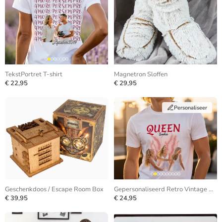
TekstPortret T-shirt
Magnetron Sloffen
€ 22,95
€ 29,95
Personaliseer
Geschenkdoos / Escape Room Box
Gepersonaliseerd Retro Vintage Bootleg T-shirt
€ 39,95
€ 24,95