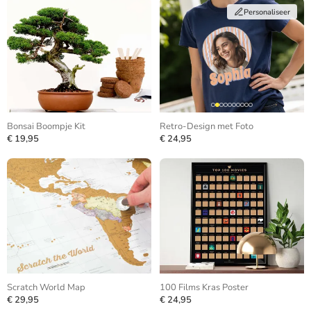
Personaliseer
Bonsai Boompje Kit
Retro-Design met Foto
€ 19,95
€ 24,95
Scratch World Map
100 Films Kras Poster
€ 29,95
€ 24,95