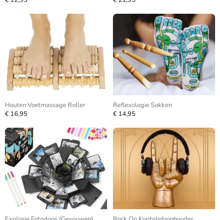
€ 12,95
€ 21,95
Houten Voetmassage Roller
Reflexologie Sokken
€ 16,95
€ 14,95
Explosie Fotodoos (Gevouwen)
Rock On Koptelefoonhouder