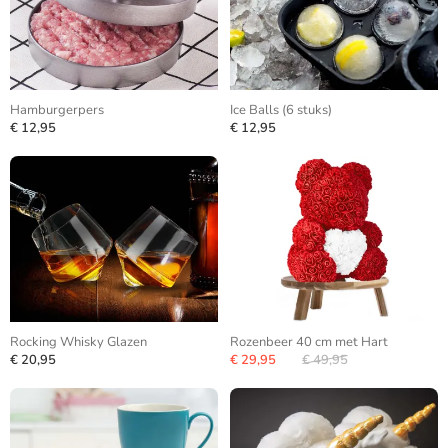
Hamburgerpers
Ice Balls (6 stuks)
€ 12,95
€ 12,95
Rocking Whisky Glazen
Rozenbeer 40 cm met Hart
€ 20,95
€ 29,95
€ 49,95