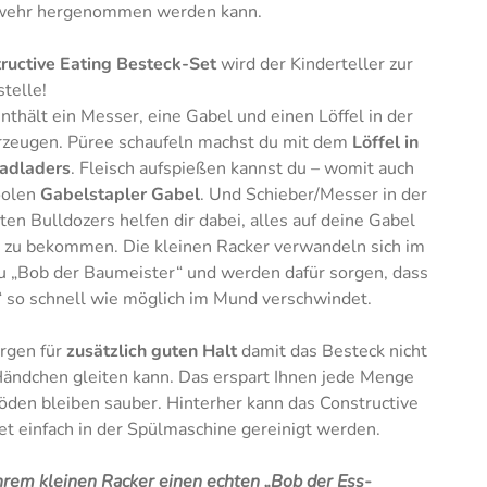
ewehr hergenommen werden kann.
ructive Eating Besteck-Set
wird der Kinderteller zur
telle!
nthält ein Messer, eine Gabel und einen Löffel in der
rzeugen. Püree schaufeln machst du mit dem
Löffel in
Radladers
. Fleisch aufspießen kannst du – womit auch
oolen
Gabelstapler Gabel
. Und Schieber/Messer in der
en Bulldozers helfen dir dabei, alles auf deine Gabel
 zu bekommen. Die kleinen Racker verwandeln sich im
„Bob der Baumeister“ und werden dafür sorgen, dass
“ so schnell wie möglich im Mund verschwindet.
orgen für
zusätzlich guten Halt
damit das Besteck nicht
Händchen gleiten kann. Das erspart Ihnen jede Menge
öden bleiben sauber. Hinterher kann das Constructive
et einfach in der Spülmaschine gereinigt werden.
hrem kleinen Racker einen echten „Bob der Ess-