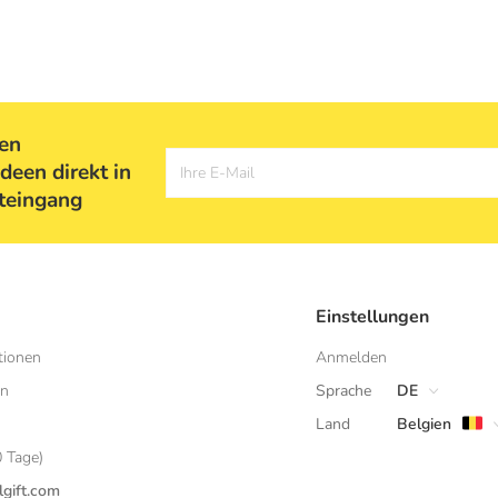
ten
deen direkt in
Ihre E-Mail
teingang
Einstellungen
tionen
Anmelden
en
Sprache
DE
Land
Belgien
 Tage)
gift.com