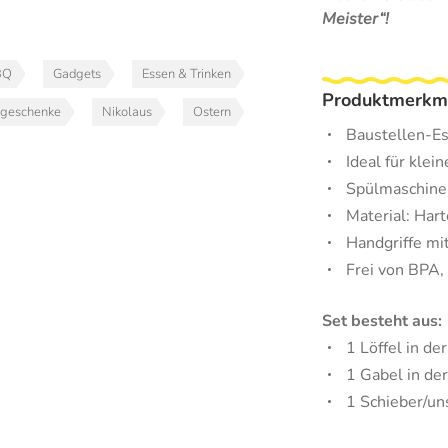
Meister“!
BQ
Gadgets
Essen & Trinken
Produktmerkm
sgeschenke
Nikolaus
Ostern
Baustellen-Es
Ideal für kle
Spülmaschine
Material: Hart
Handgriffe mit
Frei von BPA,
Set besteht aus:
1 Löffel in d
1 Gabel in de
1 Schieber/un