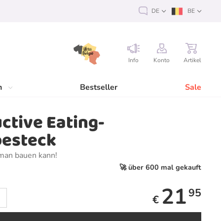
DE
BE
Info
Konto
Artikel
n
Bestseller
Sale
ctive Eating-
besteck
 man bauen kann!
🚀 über 600 mal gekauft
21
95
€