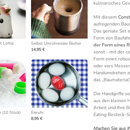
kulinarisches G
Mit diesem
Const
aufregenden Baus
Das geniale Set e
Form von Baufah
t Löffel
Selbst Umrührender Becher
der Form eines 
14,95 €
sonst - mit der c
Form eines robust
oder vors Messer
Handumdrehen zu 
das „Baumaterial
Die Handgriffe s
aus den kleinen 
Arbeit und Ihre B
 (10 Stück)
Eieruhr
Eating Besteck-S
8,95 €
Machen Sie aus I