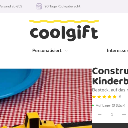
rsand ab €59
90 Tage Rückgaberecht
Personalisiert
Interesse
Constru
Kinder
Besteck, auf das
5
Auf Lager (3 Stück)