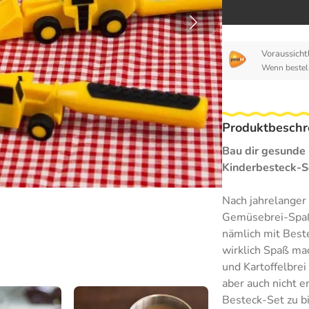
Voraussichtl
Wenn bestell
Produktbeschr
Bau dir gesunde 
Kinderbesteck-S
Nach jahrelanger
Gemüsebrei-Spaß 
nämlich mit Beste
wirklich Spaß ma
und Kartoffelbrei
aber auch nicht e
Besteck-Set zu bi