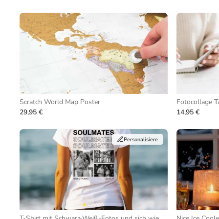
Scratch World Map Poster
Fotocollage T
29,95 €
14,95 €
Personalisiere
T-Shirt mit Schwarz-Weiß-Fotos und sich wiederholendem Text
Nice Ice Cool