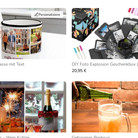
Personalisiere
asse mit Text
DIY Foto Explosion Geschenkbox (
20,95 €
er - Wein Kühler
Gefrorener Bierkrug