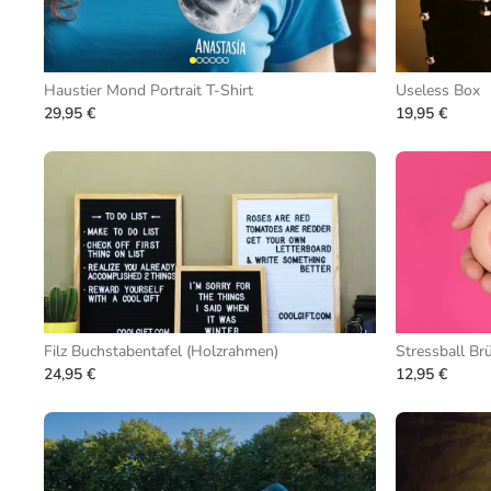
Haustier Mond Portrait T-Shirt
Useless Box
29,95 €
19,95 €
Filz Buchstabentafel (Holzrahmen)
Stressball Br
24,95 €
12,95 €