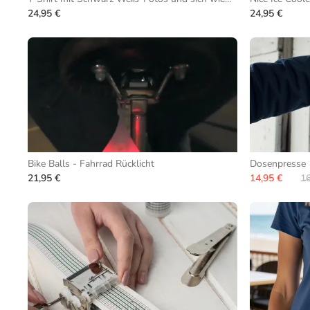
24,95 €
24,95 €
Bike Balls - Fahrrad Rücklicht
Dosenpresse
21,95 €
14,95 €
16