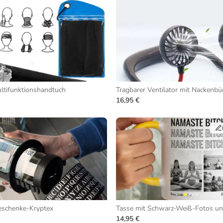
ltifunktionshandtuch
Tragbarer Ventilator mit Nackenbü
16,95 €
eschenke-Kryptex
14,95 €