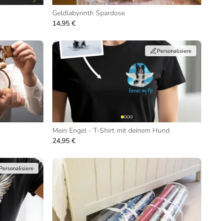
Geldlabyrinth Spardose
14,95 €
Personalisiere
Mein Engel - T-Shirt mit deinem Hund
24,95 €
Personalisiere