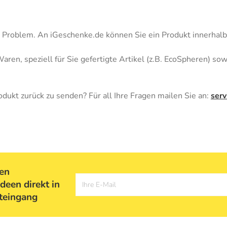
in Problem. An iGeschenke.de können Sie ein Produkt innerhal
ren, speziell für Sie gefertigte Artikel (z.B. EcoSpheren) so
odukt zurück zu senden? Für all Ihre Fragen mailen Sie an:
serv
ten
deen direkt in
Ihre E-Mail
teingang