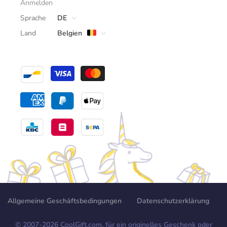
Anmelden
Sprache
DE
Land
Belgien
Allgemeine Geschäftsbedingungen
Datenschutzerklärung
© 2007-
2026
CoolGift.com, für ein originelles Geschenk oder