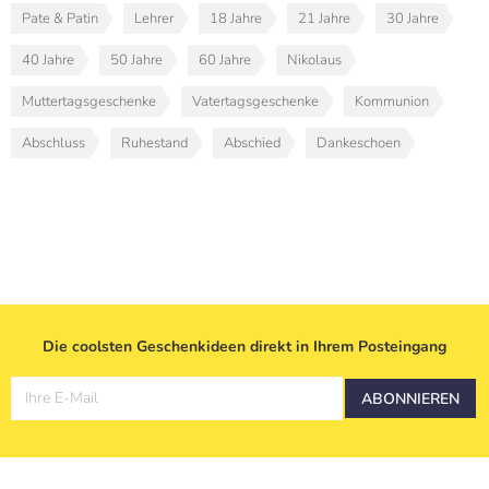
Pate & Patin
Lehrer
18 Jahre
21 Jahre
30 Jahre
40 Jahre
50 Jahre
60 Jahre
Nikolaus
Muttertagsgeschenke
Vatertagsgeschenke
Kommunion
Abschluss
Ruhestand
Abschied
Dankeschoen
Die coolsten Geschenkideen direkt in Ihrem Posteingang
Ihre E-Mail
ABONNIEREN