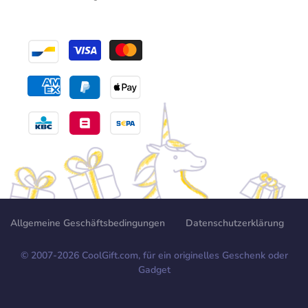
Allgemeine Geschäftsbedingungen
Datenschutzerklärung
© 2007-
2026
CoolGift.com, für ein originelles Geschenk oder
Gadget