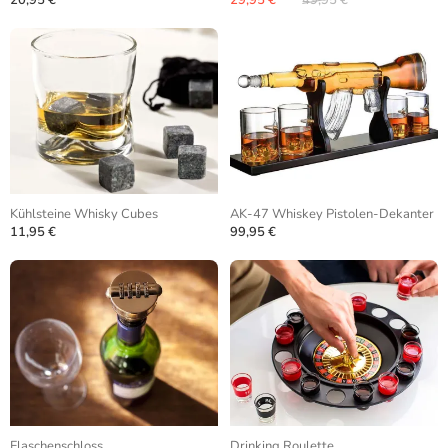
20,95 €
29,95 €
49,95 €
Kühlsteine Whisky Cubes
AK-47 Whiskey Pistolen-Dekanter
11,95 €
99,95 €
Flaschenschloss
Drinking Roulette