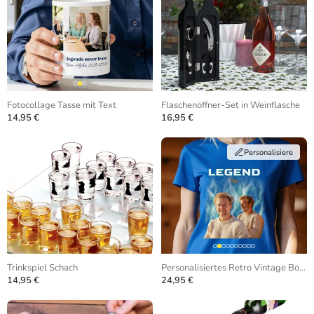
Fotocollage Tasse mit Text
Flaschenöffner-Set in Weinflasche
14,95 €
16,95 €
Personalisiere
Trinkspiel Schach
Personalisiertes Retro Vintage Bootleg T-Shirt
14,95 €
24,95 €