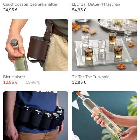
CouchCoaster Getränkehalter
LED Bar Butler 4 Flaschen
24,95 €
54,95 €
Bier Holster
Tic Tac Toe Trinkspiel
12,95 €
19,95 €
12,95 €