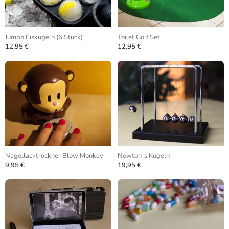
Jumbo Eiskugeln (6 Stück)
Toilet Golf Set
12,95 €
12,95 €
Nagellacktrockner Blow Monkey
Newton´s Kugeln
9,95 €
19,95 €