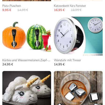
Putz-Puschen
Katzenbett fürs Fenster
9,95 €
14,95 €
16,95 €
19,95 €
Kürbis und Wassermelonen Zapf-Anlage
Wanduhr mit Tresor
24,95 €
14,95 €