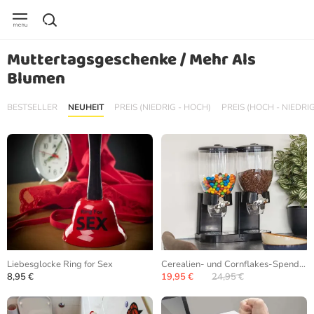
Muttertagsgeschenke / Mehr Als
Blumen
BESTSELLER
NEUHEIT
PREIS (NIEDRIG - HOCH)
PREIS (HOCH - NIEDRIG
Liebesglocke Ring for Sex
Cerealien- und Cornflakes-Spender
8,95 €
19,95 €
24,95 €