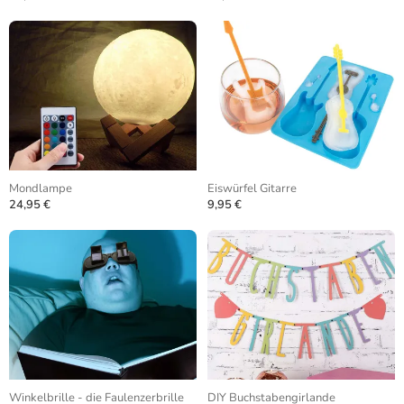
Mondlampe
Eiswürfel Gitarre
24,95 €
9,95 €
Winkelbrille - die Faulenzerbrille
DIY Buchstabengirlande