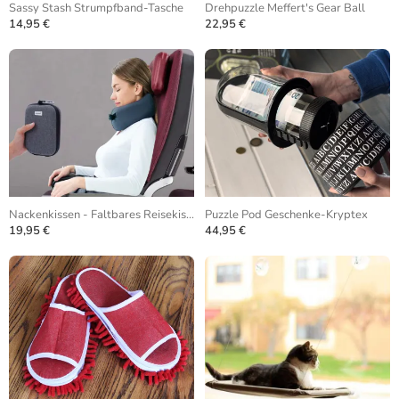
Sassy Stash Strumpfband-Tasche
Drehpuzzle Meffert's Gear Ball
14,95 €
22,95 €
Nackenkissen - Faltbares Reisekissen
Puzzle Pod Geschenke-Kryptex
19,95 €
44,95 €